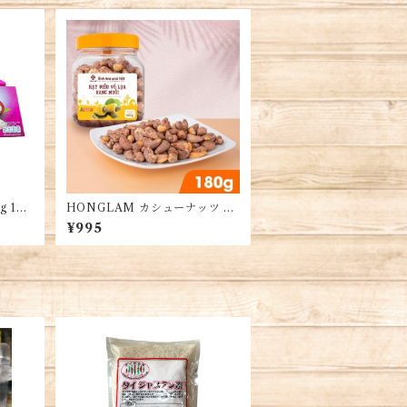
Hươn
 1箱
HONGLAM カシューナッツ 18
 Waf
0G・HỒNG LAM Hạt Điều R
¥995
ang Sấy 180G
品