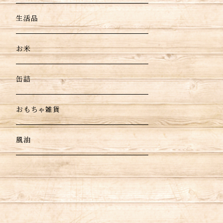
生活品
お米
缶詰
おもちゃ雑貨
風油