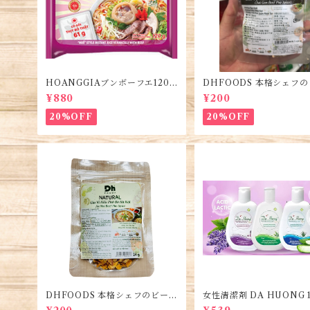
HOANGGIAブンボーフエ120g
DHFOODS 本格シェフ
(5袋)・Bún Bò Huế
フォーのセット・Gia Vị P
¥880
¥200
ò Sài Gòn
20%OFF
20%OFF
DHFOODS 本格シェフのビーフ
女性清潔剤 DA HUONG 1
フォーのセット・Gia Vị Phở B
1本・Women's Cleanse