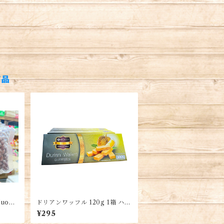
商品
uong
ドリアンワッフル 120g 1箱 ハラ
ピー
ル認証・Durian Wafers
¥295
Rang