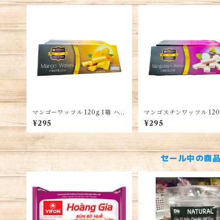
Húng Lìu Hiệu 「Bảo 
g」 Túi 500G
マンゴーワッフル 120g 1箱 ハラ
マンゴスチンワッフル 120g
ル認証・Mango Wafers
ハラル認証・Mangosteen
¥295
¥295
ers
セール中の商