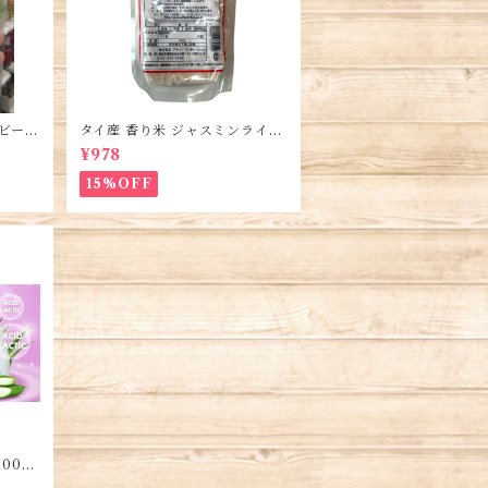
のビーフ
タイ産 香り米 ジャスミンライス
hở B
450g (2袋)・Thai Jasmine Ric
¥978
e・Gao Thai
15%OFF
00ml
r・Du