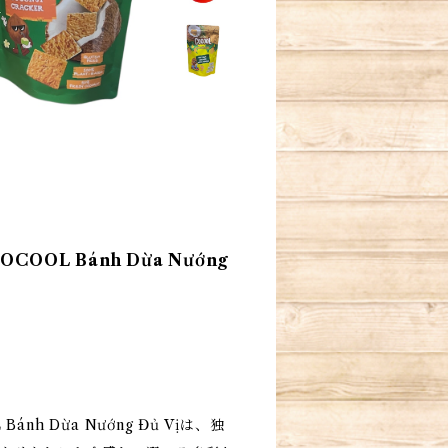
OL Bánh Dừa Nướng
h Dừa Nướng Đủ Vịは、独