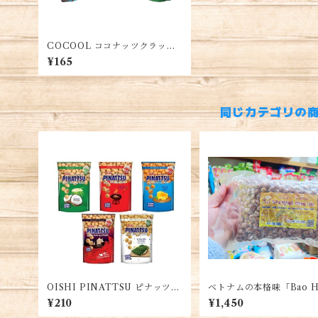
COCOOL ココナッツクラッカ
ー 各種味・COCOOL Bánh D
¥165
ừa Nướng Đủ Vị
同じカテゴリの
OISHI PINATTSU ピナッツ
ベトナムの本格味「Bao H
スナック・Đậu Phộng Không
ブランド」五香粉で炒った
¥210
¥1,450
Chiên PINATTSU
ナッツ 500G/1袋・Lạc 