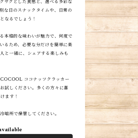
クサクとした食感と、選べる多彩な
別な日のスナックタイムや、日常の
択となるでしょう！
める本格的な味わいが魅力で、何度で
いるため、必要な分だけを簡単に楽
友人と一緒に、シェアする楽しみも
OCOOL ココナッツクラッカー
ịをぜひお試しください。多くの方々に喜
だけます！
い冷暗所で保管してください。
available