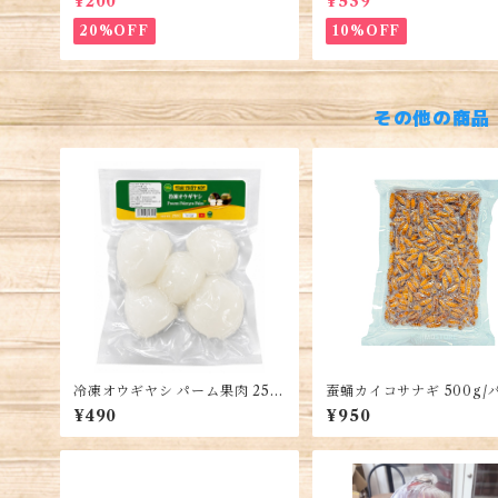
¥200
¥539
ò Hà Nội
ng dịch vệ sinh phụ nữ
20%OFF
10%OFF
その他の商品
冷凍オウギヤシ パーム果肉 250
蚕蛹カイコサナギ 500g/
g ベトナム産 冷凍フルーツ チェ
ク・Silkworm pupae・N
¥490
¥950
ー デザート トッピング用
tằm