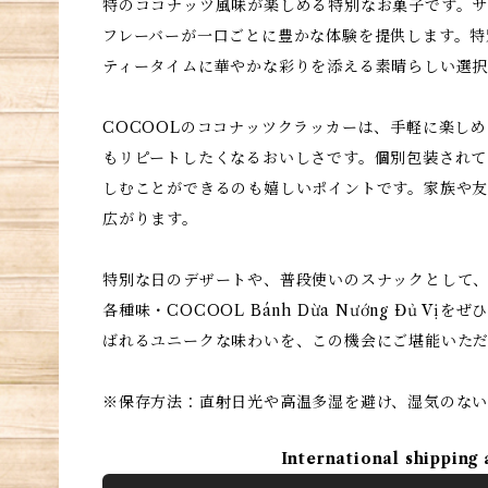
特のココナッツ風味が楽しめる特別なお菓子です。サ
フレーバーが一口ごとに豊かな体験を提供します。特
ティータイムに華やかな彩りを添える素晴らしい選
COCOOLのココナッツクラッカーは、手軽に楽し
もリピートしたくなるおいしさです。個別包装されて
しむことができるのも嬉しいポイントです。家族や
広がります。
特別な日のデザートや、普段使いのスナックとして、C
各種味・COCOOL Bánh Dừa Nướng Đủ V
ばれるユニークな味わいを、この機会にご堪能いた
※保存方法：直射日光や高温多湿を避け、湿気のな
International shipping 