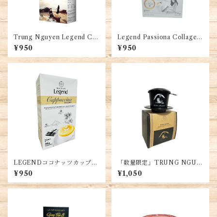
Trung Nguyen Legend Cap
Legend Passiona Collagen
puccino Vị Ca Cao・Trung
Added (14sticks x16g)・Cà
¥950
¥950
Nguyen Legend カプチーノ
Phê Rang Xay Bổ Sung Coll
モカ味
agen (14 túi x 16g)
LEGENDココナッツカップチ
「数量限定」TRUNG NGUY
ノ1箱(12袋入り)・Coconut C
EN LEGEND Napoléon Bo
¥950
¥1,050
appuccino ・Cà phê Legen
naparte コーヒーフィルタ
d Cappuchino vị dừa
ー・Coffee Filter・Phim N
hôm Cao Cấp