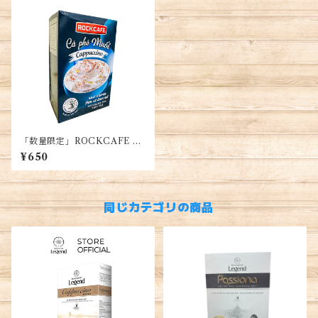
「数量限定」ROCKCAFE 塩
カプチーノコーヒー5袋x30g
¥650
入り・SALT COFFEE CUP
PUCCINO・Cà Phê Muối
同じカテゴリの商品