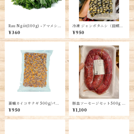
Rau Ngót(100g) -アマメシバ
冷凍 ジャンボタニシ（田螺）5
- Moringa
00g (1袋)・Apple Snail・Ốc
¥360
¥950
Bươu
蚕蛹カイコサナギ 500g/パッ
豚血ソーセージセット500g (1
ク・Silkworm pupae・Nhộn
パック)・Pork Offal & Bloo
¥950
¥1,100
g tằm
d Sausage・Lòng Dồi Sống