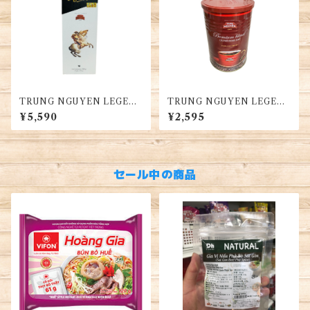
TRUNG NGUYEN LEGEN
TRUNG NGUYEN LEGEN
D Napoléon Bonaparte ク
D プレミアムブレンド ロスト
¥5,590
¥2,595
リエイティブ ⑧ ロストコー
コーヒー缶 (425G)・Premiu
ヒー (2袋 x250g) ギフトに
m Blend Cà Phê Rang Xay
素敵・Cà Phê Rang Xay Sán
Lon
g Tạo 8 -Cà Phê Cao Cấp
セール中の商品