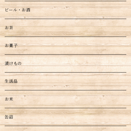
ビール・お酒
お茶
お菓子
漬けもの
生活品
お米
缶詰