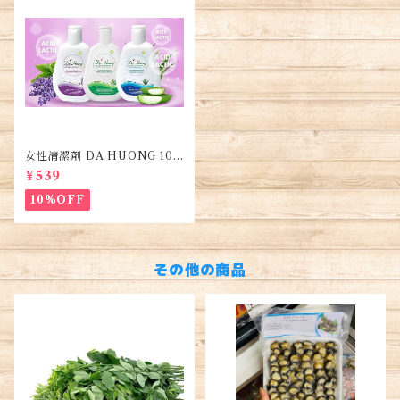
女性清潔剤 DA HUONG 100
ml 1本・Women's Cleanse
¥539
r・Dung dịch vệ sinh phụ n
ữ
10%OFF
その他の商品