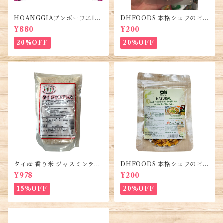
HOANGGIAブンボーフエ12
DHFOODS 本格シェフのビー
0g (5袋)・Bún Bò Huế
フフォーのセット・Gia Vị Ph
¥880
¥200
ở Bò Sài Gòn
20%OFF
20%OFF
タイ産 香り米 ジャスミンライ
DHFOODS 本格シェフのビー
ス450g (2袋)・Thai Jasmine
フフォーのセット・Gia Vị Ph
¥978
¥200
Rice・Gao Thai
ở Bò Hà Nội
15%OFF
20%OFF