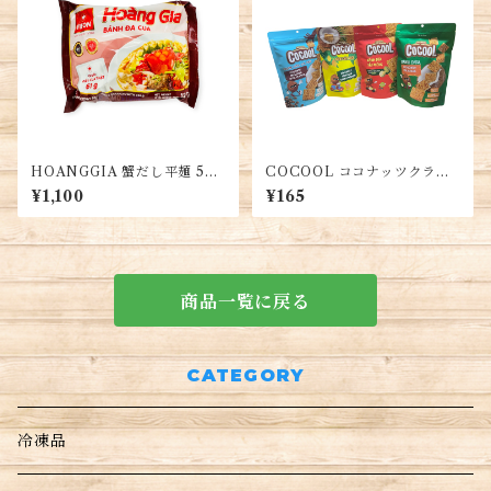
HOANGGIA 蟹だし平麺 5
COCOOL ココナッツクラッ
袋・Royal Crab Rice Noodl
カー 各種味・COCOOL Bá
¥1,100
¥165
es・Bánh Đa Cua Hoàng Gi
nh Dừa Nướng Đủ Vị
a
商品一覧に戻る
CATEGORY
冷凍品