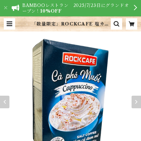
BAMBOOレストラン 2025/7/23日にグランドオ
ープン！
10%OFF
「数量限定」ROCKCAFE 塩カプ
チーノコーヒー5袋x30g入り・SAL
T COFFEE CUPPUCCINO・C
à Phê Muối | VIETNAM FOO
DS - ベトナム食材専門店