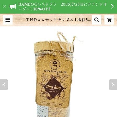
BAMBOOレストラン 2025/7/23日にグランドオ
ープン！
10%OFF
THDココナッツチップス１本(150
g) サクサク 甘さと香りがたっぷり
無添加 | VIETNAM FOODS - ベ
トナム食材専門店