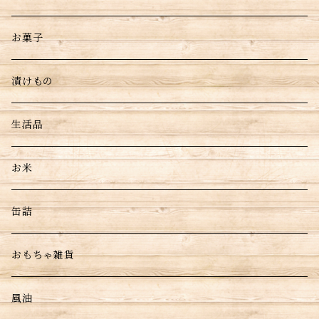
お菓子
漬けもの
生活品
お米
缶詰
おもちゃ雑貨
風油