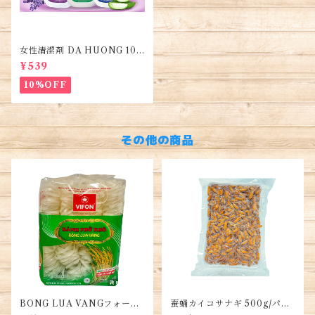
女性清潔剤 DA HUONG 100
ml 1本・Women's Cleanse
¥539
r・Dung dịch vệ sinh phụ n
ữ
10%OFF
その他の商品
BONG LUA VANGフォー麺
蚕蛹カイコサナギ 500g/パッ
400g/袋 約4人前・Dried Ric
ク・Silkworm pupae・Nhộn