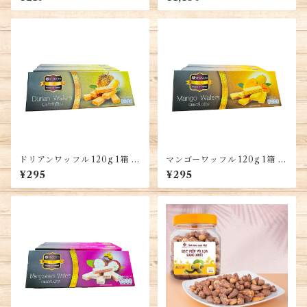
hông Chiên PINATTSU
ピーナッツ 500G/1袋・Lạc
Rang Húng Lìu Hiệu 「Bảo
Hương」 Túi 500G
ドリアンワッフル 120g 1箱 ハ
マンゴーワッフル 120g 1箱 ハ
ラル認証・Durian Wafers
ラル認証・Mango Wafers
¥295
¥295