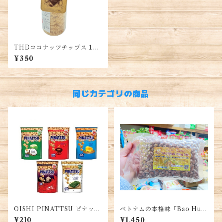
THDココナッツチップス１本
(150g) サクサク 甘さと香りが
¥350
たっぷり 無添加
同じカテゴリの商品
OISHI PINATTSU ピナッ
ベトナムの本格味「Bao Huo
ツ スナック・Đậu Phộng K
ng ブランド」五香粉で炒った
¥210
¥1,450