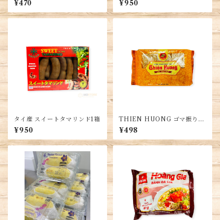
¥470
¥950
e Noodle・Banh Pho kho
g tằm
タイ産 スイートタマリンド1箱
THIEN HUONG ゴマ振りか
けキャンディー フエーの特産
¥950
¥498
物 225g・Mè Xửng Thiên
Hương