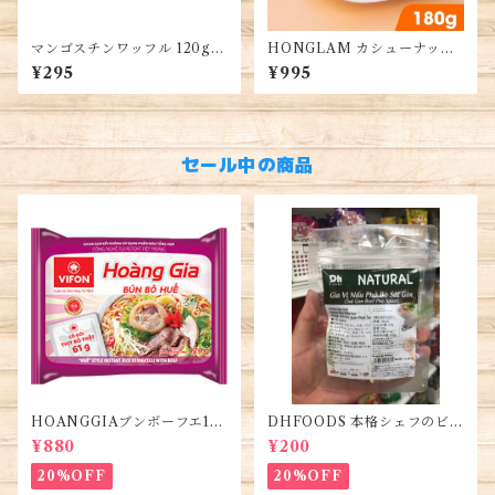
マンゴスチンワッフル 120g 1
HONGLAM カシューナッツ
箱 ハラル認証・Mangosteen
180G・HỒNG LAM Hạt Đi
¥295
¥995
Wafers
ều Rang Sấy 180G
セール中の商品
HOANGGIAブンボーフエ12
DHFOODS 本格シェフのビー
0g (5袋)・Bún Bò Huế
フフォーのセット・Gia Vị Ph
¥880
¥200
ở Bò Sài Gòn
20%OFF
20%OFF