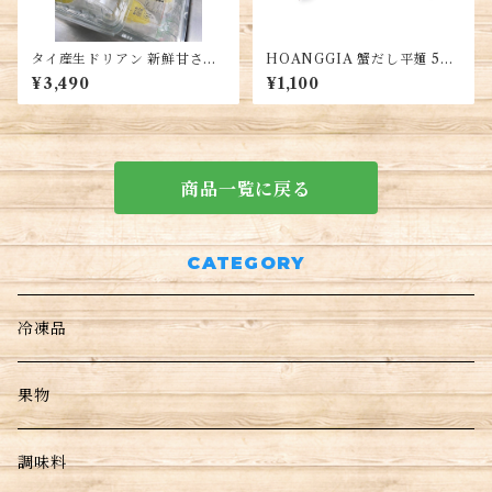
タイ産生ドリアン 新鮮甘さや
HOANGGIA 蟹だし平麺 5
香りお届け 1パック・Fresh D
袋・Royal Crab Rice Noodl
¥3,490
¥1,100
urian・Sầu tươi Thái lan
es・Bánh Đa Cua Hoàng Gi
a
商品一覧に戻る
CATEGORY
冷凍品
果物
調味料