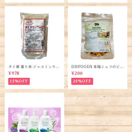
タイ産 香り米 ジャスミンライ
DHFOODS 本格シェフのビー
ス450g (2袋)・Thai Jasmine
フフォーのセット・Gia Vị Ph
¥978
¥200
Rice・Gao Thai
ở Bò Hà Nội
15%OFF
20%OFF