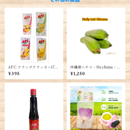
AFC クランチクラッカー172
沖縄産ヘチマ・Hechima・M
G(8袋入り)・AFC Bánh Cra
ướp tươi Okinawa 1kg
¥395
¥1,250
cker 172G (8 gói nhỏ)