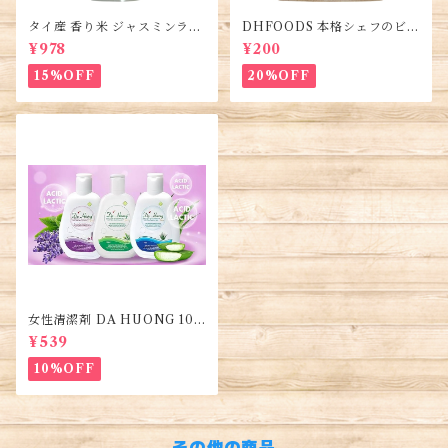
タイ産 香り米 ジャスミンライ
DHFOODS 本格シェフのビー
ス450g (2袋)・Thai Jasmine
フフォーのセット・Gia Vị Ph
¥978
¥200
Rice・Gao Thai
ở Bò Hà Nội
15%OFF
20%OFF
女性清潔剤 DA HUONG 100
ml 1本・Women's Cleanse
¥539
r・Dung dịch vệ sinh phụ n
ữ
10%OFF
その他の商品