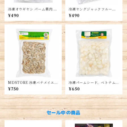
冷凍オウギヤシ パーム果肉 25
冷凍ヤングジャックフルー
0g ベトナム産 冷凍フルーツ
ツ、ベトナム産、カット済
¥490
¥490
チェー デザート トッピング用
み、真空パック、料理用、約5
00g、Young Jackfruit, Mit
Non
MDSTORE 冷凍バナメイエビ
冷凍パームシード、ベトナム
頭なし、殻付き、中型エビ、
産、500g、冷凍フルーツ、Pa
¥750
¥650
ベトナム産、冷凍シーフード,
lm Seed, Hạt Đác
small shrimp, tép bạc
セール中の商品