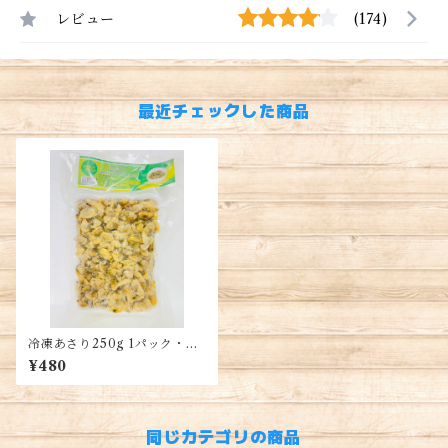
レビュー
(174)
最近チェックした商品
冷凍あさり250g 1パック・Fr
ozen Yellow Clameat・Thịt
¥480
Nghêu Lụa 1 túi
同じカテゴリの商品