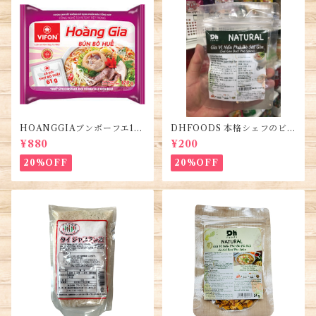
HOANGGIAブンボーフエ12
DHFOODS 本格シェフのビー
0g (5袋)・Bún Bò Huế
フフォーのセット・Gia Vị Ph
¥880
¥200
ở Bò Sài Gòn
20%OFF
20%OFF