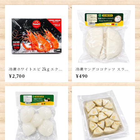
冷凍ホワイトエビ 2kg エクア
冷凍ヤングココナッツ スライ
ドル産 バナメイエビ 殻付き
ス 500g ベトナム産 若いココ
¥2,700
¥490
White Shrimp
ナッツ果肉 Young Coconut