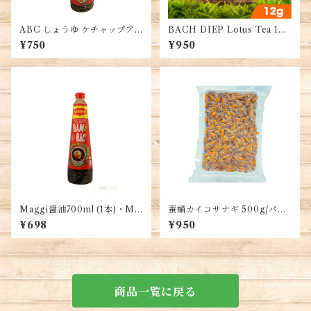
ABC しょうゆ ケチャップア
BACH DIEP Lotus Tea 12
シン 醬油、品質大豆使用、風
G・Trà Sen Bách Diệp Tây
¥750
¥950
味豊かな調味料、インドネシ
Hồ 12G・バッディエップ・タ
ア産、SOY SAUCE KECAP
イホー・ロータス種 茶 12G
ASIN 甘味
Maggi醤油700ml (1本)・Ma
蚕蛹カイコサナギ 500g/パッ
ggi Soy Sauce・Nước Tươ
ク・Silkworm pupae・Nhộn
¥698
¥950
ng Maggi
g tằm
商品一覧に戻る