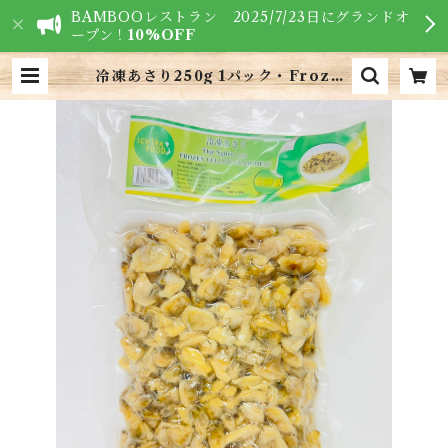
BAMBOOレストラン 2025/7/23日にグランドオ
ープン！
10%OFF
冷凍あさり250g 1パック・Frozen
Yellow Clameat・Thịt Nghêu
Lụa 1 túi | VIETNAM FOODS
- ベトナム食材専門店