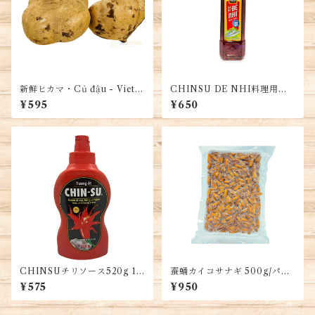
新鮮ヒカマ・Củ đậu - Vietn
CHINSU DE NHI料理用の
am Jikama 1kg
デーニー魚醤1本
¥595
¥650
CHINSUチリソース520g 1
蚕蛹カイコサナギ 500g/パッ
本・Chinsu Chili Sauce 520
ク・Silkworm pupae・Nhộn
¥575
¥950
g・Tương ớt Chinsu 520g
g tằm