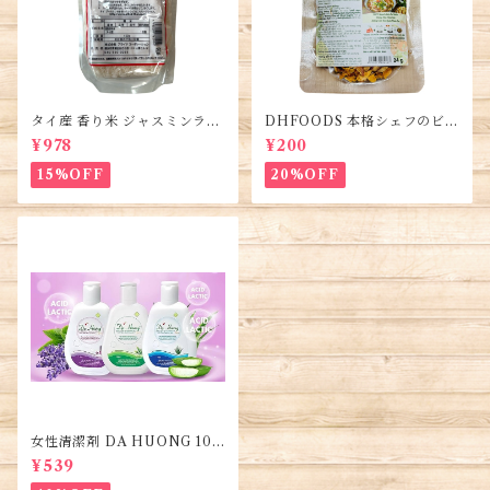
タイ産 香り米 ジャスミンライ
DHFOODS 本格シェフのビー
ス450g (2袋)・Thai Jasmine
フフォーのセット・Gia Vị Ph
¥978
¥200
Rice・Gao Thai
ở Bò Hà Nội
15%OFF
20%OFF
女性清潔剤 DA HUONG 100
ml 1本・Women's Cleanse
¥539
r・Dung dịch vệ sinh phụ n