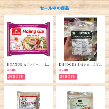
セール中の商品
HOANGGIAブンボーフエ12
DHFOODS 本格シェフのビー
0g (5袋)・Bún Bò Huế
フフォーのセット・Gia Vị Ph
¥880
¥200
ở Bò Sài Gòn
20%OFF
20%OFF