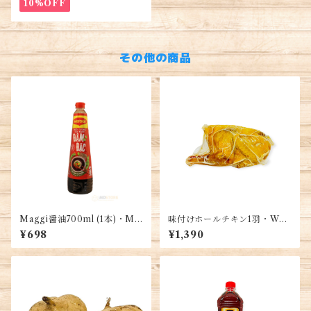
ữ
10%OFF
その他の商品
Maggi醤油700ml (1本)・Ma
味付けホールチキン1羽・Who
ggi Soy Sauce・Nước Tươ
le salted chicken・Gà Ủ Mu
¥698
¥1,390
ng Maggi
ối