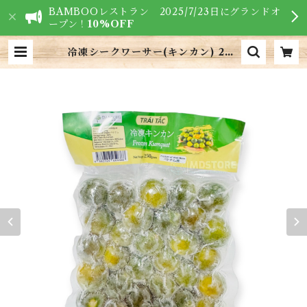
BAMBOOレストラン 2025/7/23日にグランドオ
ープン！
10%OFF
冷凍シークワーサー(キンカン) 250
g/パック・Frozen Kumquat・Q
uất đông lạnh | VIETNAM FO
ODS - ベトナム食材専門店