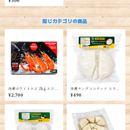
¥300
quat・Quất đông lạnh
同じカテゴリの商品
冷凍ホワイトエビ 2kg エクア
冷凍ヤングココナッツ スライ
ドル産 バナメイエビ 殻付き
ス 500g ベトナム産 若いココ
¥2,700
¥490
White Shrimp
ナッツ果肉 Young Coconut