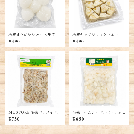
冷凍オウギヤシ パーム果肉 25
冷凍ヤングジャックフルー
0g ベトナム産 冷凍フルーツ
ツ、ベトナム産、カット済
¥490
¥490
チェー デザート トッピング用
み、真空パック、料理用、約5
00g、Young Jackfruit, Mit
Non
MDSTORE 冷凍バナメイエビ
冷凍パームシード、ベトナム
頭なし、殻付き、中型エビ、
産、500g、冷凍フルーツ、Pa
¥750
¥650
ベトナム産、冷凍シーフード,
lm Seed, Hạt Đác
small shrimp, tép bạc