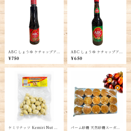
ABC しょうゆ ケチャップア
ABC しょうゆ ケチャップア
シン 醬油、品質大豆使用、風
シン 醬油、品質大豆使用、風
¥750
¥650
味豊かな調味料、インドネシ
味豊かな調味料、インドネシ
ア産、SOY SAUCE KECAP
ア産、SOY SAUCE KECAP
ASIN 甘味
ASIN
ケミリナッツ Kemiri Nut キ
パーム砂糖 天然砂糖スーガー