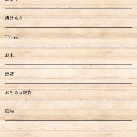
漬けもの
生活品
お米
缶詰
おもちゃ雑貨
風油