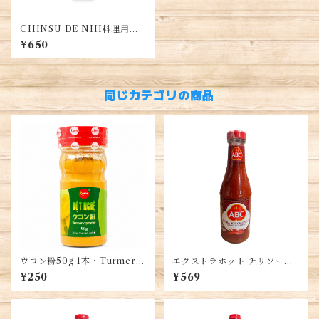
CHINSU DE NHI料理用の
デーニー魚醤1本
¥650
同じカテゴリの商品
ウコン粉50g 1本・Turmeric
エクストラホット チリソー
Powder・Bột Nghệ
ス、インドネシア産 395ml、
¥250
¥569
EXTRA HOT CHILI SAUC
E, SAMBAL EXTRA PEDAS