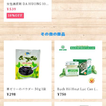
女性清潔剤 DA HUONG 100
ml 1本・Women's Cleanse
¥539
r・Dung dịch vệ sinh phụ n
ữ
10%OFF
その他の商品
草ゼリーのパウダー 50g 1袋
Bạch Hổ Hoạt Lạc Cao (C
ao Hổ) 20G ・白虎活絡膏
¥298
¥750
タイガーバーム・ White Tig
er Balm Tigre Blanc