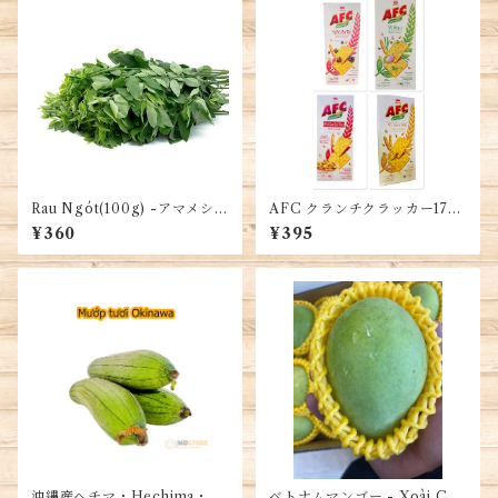
Rau Ngót(100g) -アマメシバ
AFC クランチクラッカー172
- Moringa
G(8袋入り)・AFC Bánh Cra
¥360
¥395
cker 172G (8 gói nhỏ)
沖縄産ヘチマ・Hechima・M
ベトナムマンゴー - Xoài Cát