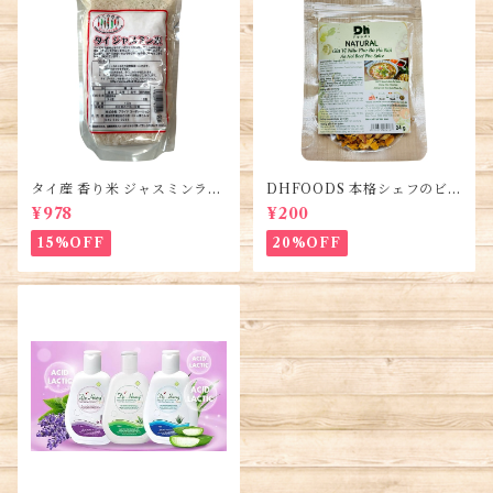
タイ産 香り米 ジャスミンライ
DHFOODS 本格シェフのビー
ス450g (2袋)・Thai Jasmine
フフォーのセット・Gia Vị Ph
¥978
¥200
Rice・Gao Thai
ở Bò Hà Nội
15%OFF
20%OFF