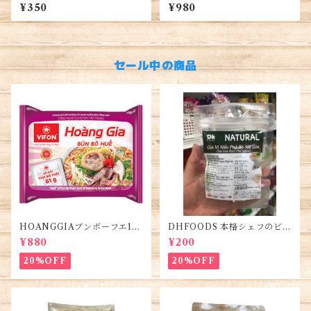
ャンドルナッツ Candlenut 10
業務用 500g入るパック Palm
¥350
¥980
0g インドネシア産 本場アジ
Sugar, Đường Thốt Nốt
ア料理用 スパイス 調味料 食材
セール中の商品
HOANGGIAブンボーフエ12
DHFOODS 本格シェフのビー
0g (5袋)・Bún Bò Huế
フフォーのセット・Gia Vị Ph
¥880
¥200
ở Bò Sài Gòn
20%OFF
20%OFF