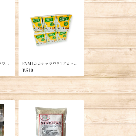
ツワォ
FAMIココナッツ豆乳1ブロッ
ク・FAMI Coconut Flavour S
¥510
oy Milk・Fami Sữa Dừa
品