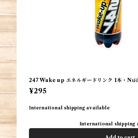
247 Wake up エネルギードリンク 1本・Nước t
¥295
International shipping available
International shipping 
Add to cart