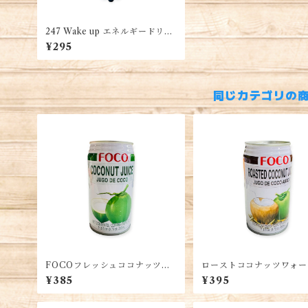
247 Wake up エネルギードリン
ク 1本・Nước tăng lực Wake u
¥295
p 247
同じカテゴリの
FOCOフレッシュココナッツワ
ローストココナッツワォー
ォーター 350ml 2缶
50ml 2缶
¥385
¥395