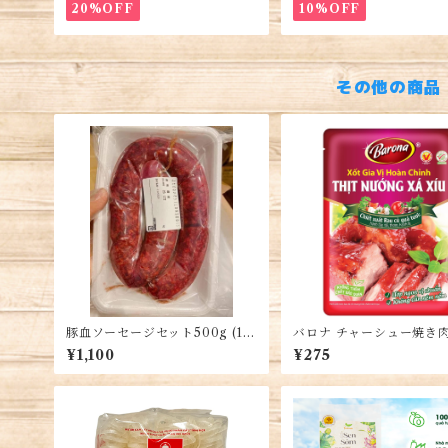
20%OFF
10%OFF
その他の商品
豚血ソーセージセット500g (1パ
バロナ チャーシュー焼き
ック)・Pork Offal & Blood Sa
れ1袋・Barona Thịt Nướ
¥1,100
¥275
usage・Lòng Dồi Sống
Xíu