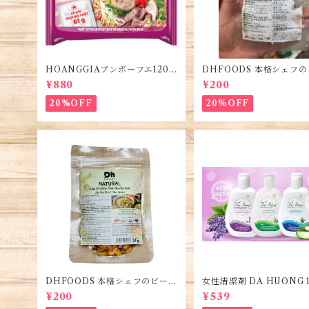
HOANGGIAブンボーフエ120g
DHFOODS 本格シェフ
(5袋)・Bún Bò Huế
フォーのセット・Gia Vị P
¥880
¥200
ò Sài Gòn
20%OFF
20%OFF
DHFOODS 本格シェフのビーフ
女性清潔剤 DA HUONG 1
フォーのセット・Gia Vị Phở B
1本・Women's Cleanse
¥200
¥539
ò Hà Nội
ng dịch vệ sinh phụ nữ