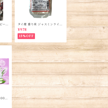
のビーフ
タイ産 香り米 ジャスミンライス
hở B
450g (2袋)・Thai Jasmine Ric
¥978
e・Gao Thai
15%OFF
00ml
r・Du