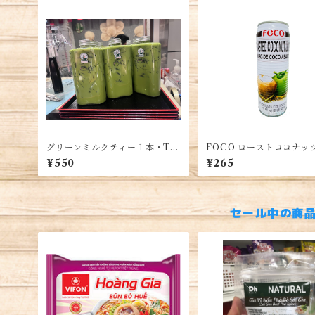
グリーンミルクティー１本・Tha
FOCO ローストココナッ
i Green Milk Tea・Tra Sua Th
ーター 520ml 1缶
¥550
¥265
ai Xanh 1 chai
セール中の商