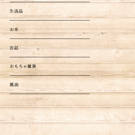
生活品
お米
缶詰
おもちゃ雑貨
風油