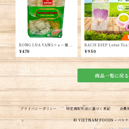
BONG LUA VANGフォー麺 40
BACH DIEP Lotus Tea
0g/袋 約4人前・Dried Rice N
Trà Sen Bách Diệp Tây 
¥470
¥950
oodle・Banh Pho kho
G・バッディエップ・タイ
ロータス種 茶 12G
商品一覧に戻る
プライバシーポリシー
特定商取引法に基づく表記
会員
© VIETNAM FOODS - ベ