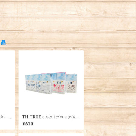
商品
ター 3
TH TRUEミルク 1ブロック(4
箱) ベトナムの人気ブランド・T
¥610
H TRUE Milk・Sữa tiệt trùng
TH TRUE