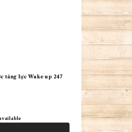
ăng lực Wake up 247
available