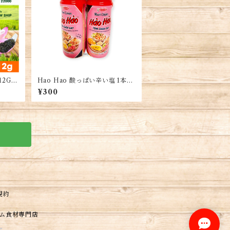
 12G・
Hao Hao 酸っぱい辛い塩 1本-
Hồ 12
Muoi Hảo Hảo(120g)
¥300
ホー・
規約
トナム食材専門店