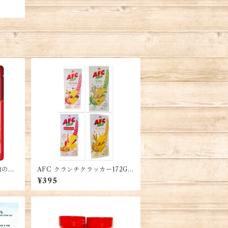
肉のた
AFC クランチクラッカー172G
ng Xá
(8袋入り)・AFC Bánh Cracke
¥395
r 172G (8 gói nhỏ)