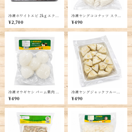
冷凍ホワイトエビ 2kg エクア
冷凍ヤングココナッツ スライ
ドル産 バナメイエビ 殻付き
ス 500g ベトナム産 若いココ
¥2,700
¥490
White Shrimp
ナッツ果肉 Young Coconut
冷凍オウギヤシ パーム果肉 25
冷凍ヤングジャックフルー
0g ベトナム産 冷凍フルーツ
ツ、ベトナム産、カット済
¥490
¥490
チェー デザート トッピング用
み、真空パック、料理用、約5
00g、Young Jackfruit, Mit
Non