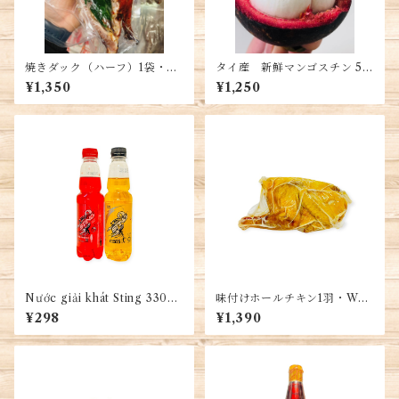
焼きダック（ハーフ）1袋・Ro
タイ産 新鮮マンゴスチン 5玉
ast Duck (Half)・Vịt Quay
入り 約400g/バッグ・Thai
¥1,350
¥1,250
Nửa Con
Fresh Mangosteen ・Măng
cụt tươi
Nước giải khát Sting 330ml
味付けホールチキン1羽・Who
1本・ステイング エネルギード
le salted chicken・Gà Ủ Mu
¥298
¥1,390
リンク 300ml
ối