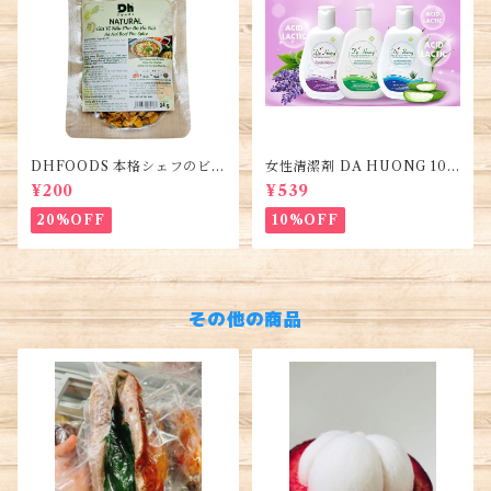
DHFOODS 本格シェフのビー
女性清潔剤 DA HUONG 100
フフォーのセット・Gia Vị Ph
ml 1本・Women's Cleanse
¥200
¥539
ở Bò Hà Nội
r・Dung dịch vệ sinh phụ n
ữ
20%OFF
10%OFF
その他の商品