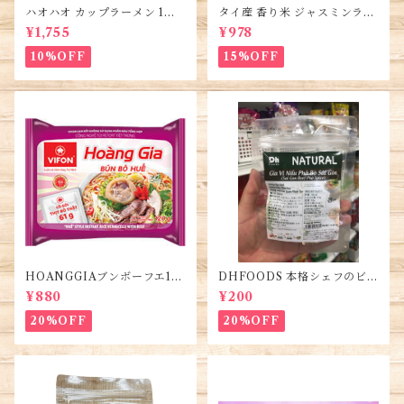
ハオハオ カップラーメン 1箱 1
タイ産 香り米 ジャスミンライ
2個入り・Hao Hao Instant
ス450g (2袋)・Thai Jasmine
¥1,755
¥978
Noodles・Mì Hảo Hảo cốc
Rice・Gao Thai
10%OFF
15%OFF
HOANGGIAブンボーフエ12
DHFOODS 本格シェフのビー
0g (5袋)・Bún Bò Huế
フフォーのセット・Gia Vị Ph
¥880
¥200
ở Bò Sài Gòn
20%OFF
20%OFF