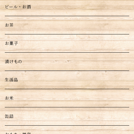
ビール・お酒
お茶
お菓子
漬けもの
生活品
お米
缶詰