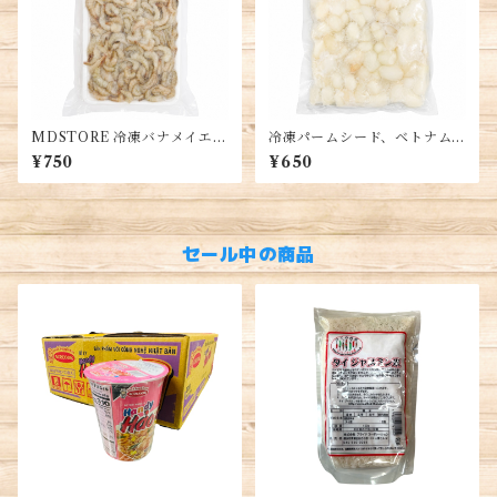
MDSTORE 冷凍バナメイエビ
冷凍パームシード、ベトナム
頭なし、殻付き、中型エビ、
産、500g、冷凍フルーツ、Pa
¥750
¥650
ベトナム産、冷凍シーフード,
lm Seed, Hạt Đác
small shrimp, tép bạc
セール中の商品