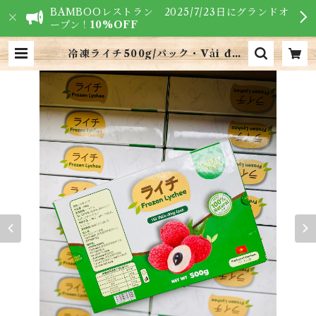
BAMBOOレストラン 2025/7/23日にグランドオ
ープン！
10%OFF
冷凍ライチ500g/パック・Vải đôn
g lạnh 500g/hộp | VIETNAM
FOODS - ベトナム食材専門店