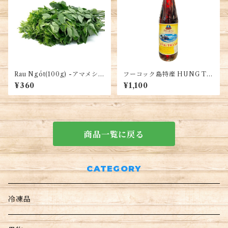
Rau Ngót(100g) -アマメシバ
フーコック島特産 HUNG TH
- Moringa
ANH 魚醤 ナンプラー650ml
¥360
¥1,100
1本
商品一覧に戻る
CATEGORY
冷凍品