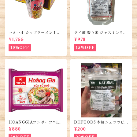
ハオハオ カップラーメン 1箱 1
タイ産 香り米 ジャスミンライ
2個入り・Hao Hao Instant
ス450g (2袋)・Thai Jasmine
¥1,755
¥978
Noodles・Mì Hảo Hảo cốc
Rice・Gao Thai
10%OFF
15%OFF
HOANGGIAブンボーフエ12
DHFOODS 本格シェフのビー
0g (5袋)・Bún Bò Huế
フフォーのセット・Gia Vị Ph
¥880
¥200
ở Bò Sài Gòn