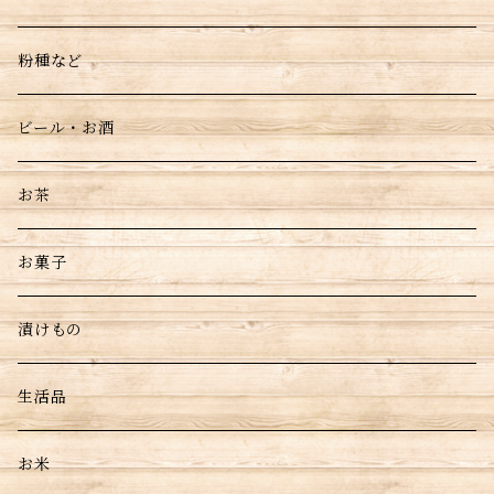
粉種など
ビール・お酒
お茶
お菓子
漬けもの
生活品
お米