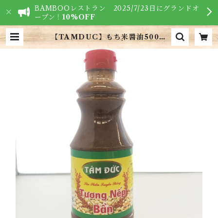
BAMBOOレストラン 2025/7/23日にグランドオ
ープン！
10%OFF
【TAMDUC】もち米醬油500m
l・TƯỜNG NẸP BÁN GLUTIN
OUS RICE SAUCE500ml | VI
ETNAM FOODS - ベトナム食材
専門店