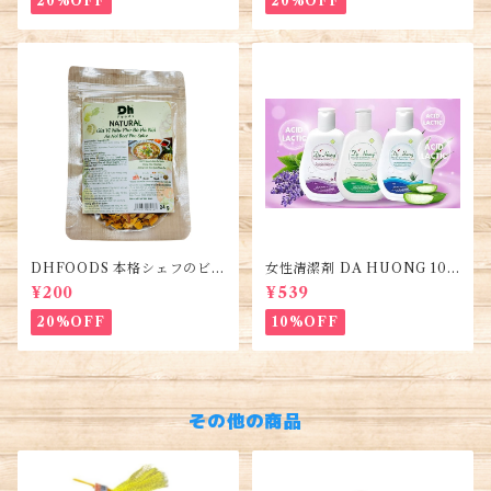
20%OFF
20%OFF
DHFOODS 本格シェフのビー
女性清潔剤 DA HUONG 100
フフォーのセット・Gia Vị Ph
ml 1本・Women's Cleanse
¥200
¥539
ở Bò Hà Nội
r・Dung dịch vệ sinh phụ n
ữ
20%OFF
10%OFF
その他の商品