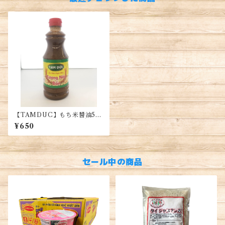
【TAMDUC】もち米醬油50
0ml・TƯỜNG NẸP BÁN G
¥650
LUTINOUS RICE SAUCE5
00ml
セール中の商品