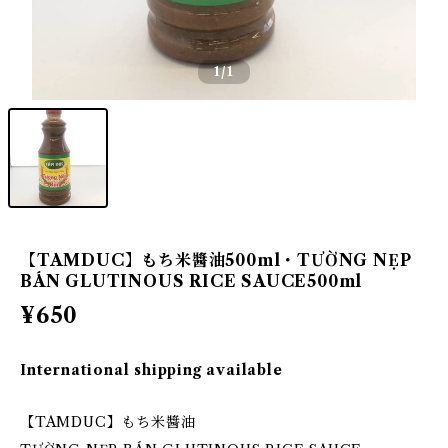
1
/1
【TAMDUC】もち米醬油500ml・TƯỜNG NẸP
BÁN GLUTINOUS RICE SAUCE500ml
¥650
International shipping available
【TAMDUC】もち米醬油