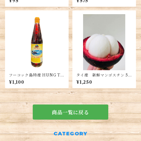
¥95
¥575
DS
g・Tương ớt Chinsu 520g
フーコック島特産 HUNG TH
タイ産 新鮮マンゴスチン 5玉
ANH 魚醤 ナンプラー650ml
入り 約400g/バッグ・Thai
¥1,100
¥1,250
1本
Fresh Mangosteen ・Măng
cụt tươi
商品一覧に戻る
CATEGORY