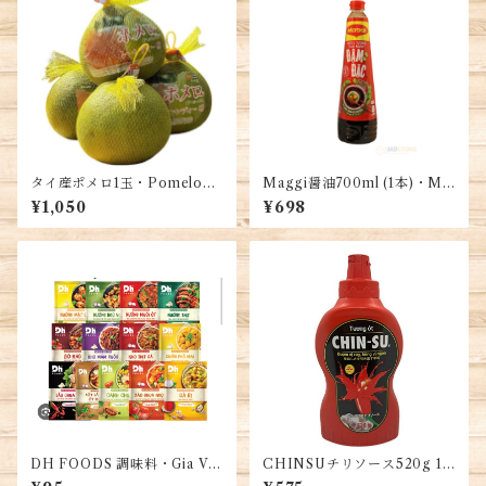
タイ産ポメロ1玉・Pomelo・
Maggi醤油700ml (1本)・Ma
Buoi ruot do
ggi Soy Sauce・Nước Tươ
¥1,050
¥698
ng Maggi
DH FOODS 調味料・Gia Vị
CHINSUチリソース520g 1
Gói Sẵn Tiện Lợi DH FOO
本・Chinsu Chili Sauce 520