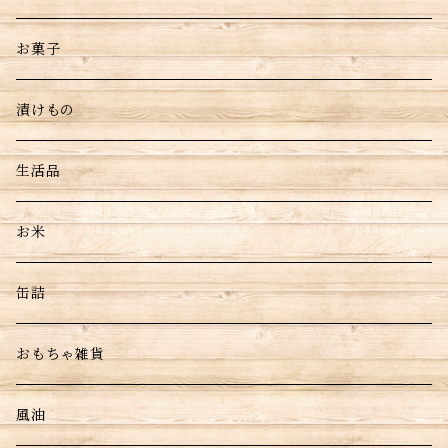
お菓子
漬けもの
生活品
お米
缶詰
おもちゃ雑貨
風油