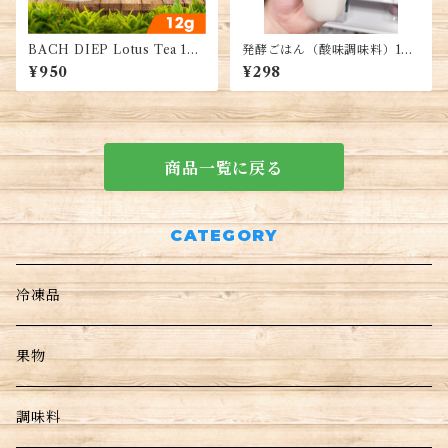
BACH DIEP Lotus Tea 12
発酵ごはん（酸味調味料）160
G・Trà Sen Bách Diệp Tây
g (1本)・Fermented Cooke
¥950
¥298
Hồ 12G・バッディエップ・タ
d Rice・Cơm mẻ
イホー・ロータス種 茶 12G
商品一覧に戻る
CATEGORY
冷凍品
果物
調味料