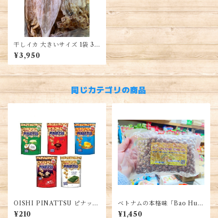
干しイカ 大きいサイズ 1袋 30
0g・Dried Squid・Khô Mự
¥3,950
c
同じカテゴリの商品
OISHI PINATTSU ピナッ
ベトナムの本格味「Bao Huo
ツ スナック・Đậu Phộng K
ng ブランド」五香粉で炒った
¥210
¥1,450
hông Chiên PINATTSU
ピーナッツ 500G/1袋・Lạc