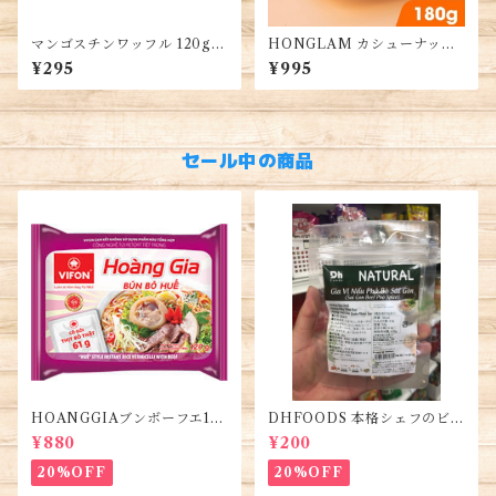
マンゴスチンワッフル 120g 1
HONGLAM カシューナッツ
箱 ハラル認証・Mangosteen
180G・HỒNG LAM Hạt Đi
¥295
¥995
Wafers
ều Rang Sấy 180G
セール中の商品
HOANGGIAブンボーフエ12
DHFOODS 本格シェフのビー
0g (5袋)・Bún Bò Huế
フフォーのセット・Gia Vị Ph
¥880
¥200
ở Bò Sài Gòn
20%OFF
20%OFF