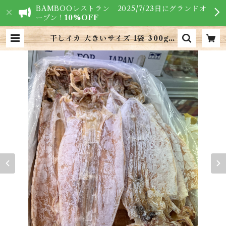
BAMBOOレストラン 2025/7/23日にグランドオ
ープン！
10%OFF
干しイカ 大きいサイズ 1袋 300g・
Dried Squid・Khô Mực | VIE
TNAM FOODS - ベトナム食材専
門店