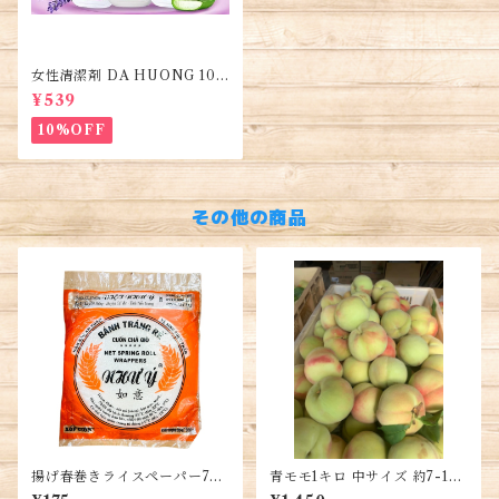
女性清潔剤 DA HUONG 100
ml 1本・Women's Cleanse
¥539
r・Dung dịch vệ sinh phụ n
ữ
10%OFF
その他の商品
揚げ春巻きライスペーパー75g
青モモ1キロ 中サイズ 約7-10
1袋
個・Green Peach・Đào giò