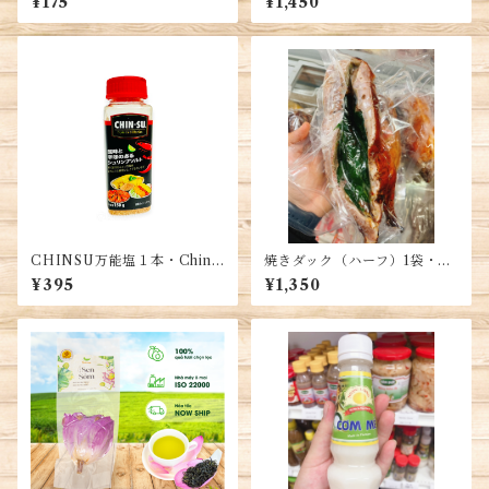
¥175
¥1,450
n
CHINSU万能塩１本・Chins
焼きダック（ハーフ）1袋・Ro
u Salt・Muối Chinsu
ast Duck (Half)・Vịt Quay
¥395
¥1,350
Nửa Con