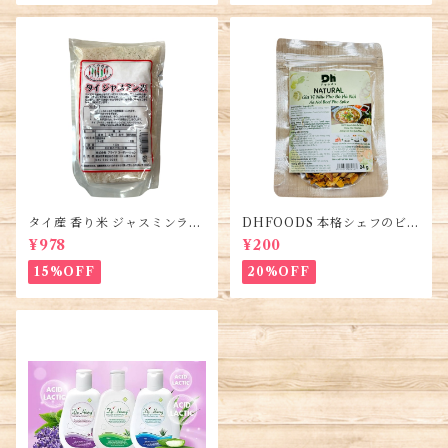
タイ産 香り米 ジャスミンライ
DHFOODS 本格シェフのビー
ス450g (2袋)・Thai Jasmine
フフォーのセット・Gia Vị Ph
¥978
¥200
Rice・Gao Thai
ở Bò Hà Nội
15%OFF
20%OFF