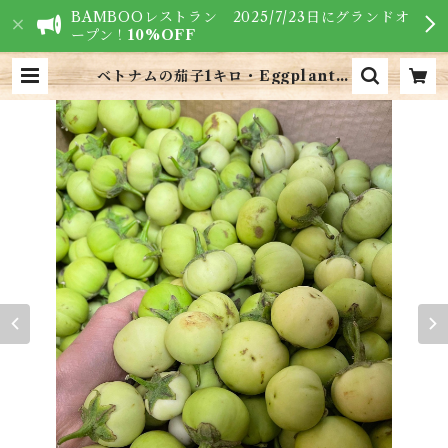
BAMBOOレストラン 2025/7/23日にグランドオ
ープン！
10%OFF
ベトナムの茄子1キロ・Eggplant・
Cà pháo Tươi | VIETNAM FO
ODS - ベトナム食材専門店