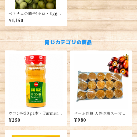
ベトナムの茄子1キロ・Eggpl
ant・Cà pháo Tươi
¥1,150
同じカテゴリの商品
ウコン粉50g 1本・Turmeric
パーム砂糖 天然砂糖スーガー
Powder・Bột Nghệ
業務用 500g入るパック Palm
¥250
¥980
Sugar, Đường Thốt Nốt