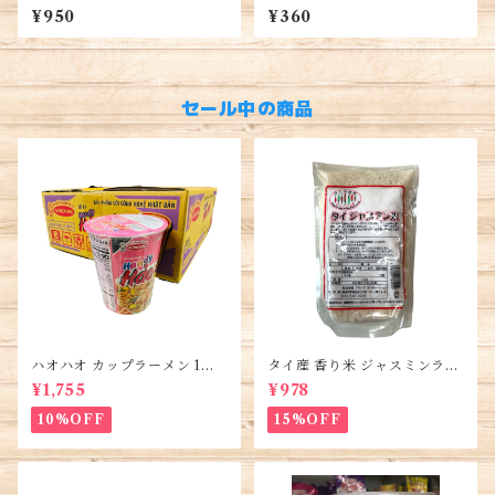
ai mi (1kg)
- Moringa
¥950
¥360
セール中の商品
ハオハオ カップラーメン 1箱 1
タイ産 香り米 ジャスミンライ
2個入り・Hao Hao Instant
ス450g (2袋)・Thai Jasmine
¥1,755
¥978
Noodles・Mì Hảo Hảo cốc
Rice・Gao Thai
10%OFF
15%OFF