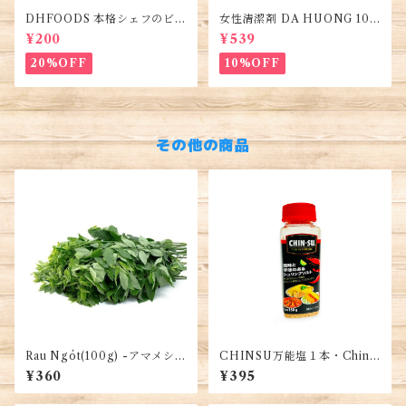
DHFOODS 本格シェフのビー
女性清潔剤 DA HUONG 100
フフォーのセット・Gia Vị Ph
ml 1本・Women's Cleanse
¥200
¥539
ở Bò Hà Nội
r・Dung dịch vệ sinh phụ n
ữ
20%OFF
10%OFF
その他の商品
Rau Ngót(100g) -アマメシバ
CHINSU万能塩１本・Chins
- Moringa
u Salt・Muối Chinsu
¥360
¥395