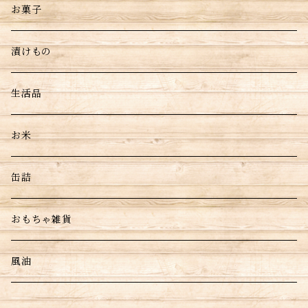
お菓子
漬けもの
生活品
お米
缶詰
おもちゃ雑貨
風油