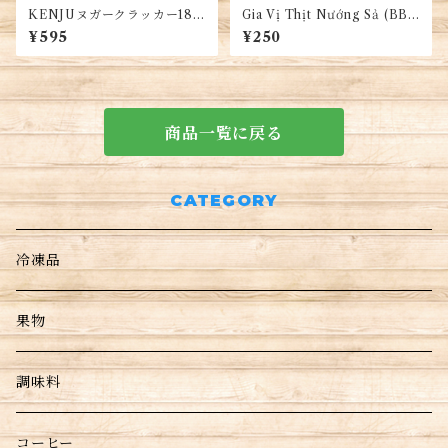
KENJUヌガークラッカー186
Gia Vị Thịt Nướng Sả (BBQ
g・Bánh Kem Cracker KE
レモングラスソース)
¥595
¥250
NJU
商品一覧に戻る
CATEGORY
冷凍品
果物
調味料
コーヒー