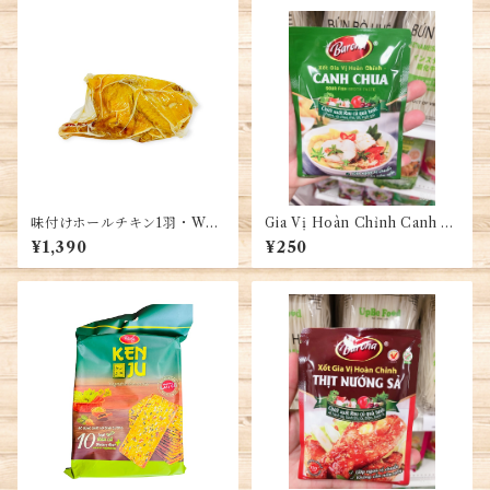
味付けホールチキン1羽・Who
Gia Vị Hoàn Chỉnh Canh C
le salted chicken・Gà Ủ Mu
hua (ベトナム風スープ)
¥1,390
¥250
ối