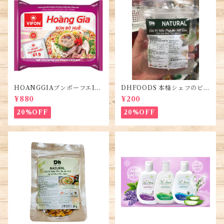
HOANGGIAブンボーフエ12
DHFOODS 本格シェフのビー
0g (5袋)・Bún Bò Huế
フフォーのセット・Gia Vị Ph
¥880
¥200
ở Bò Sài Gòn
20%OFF
20%OFF