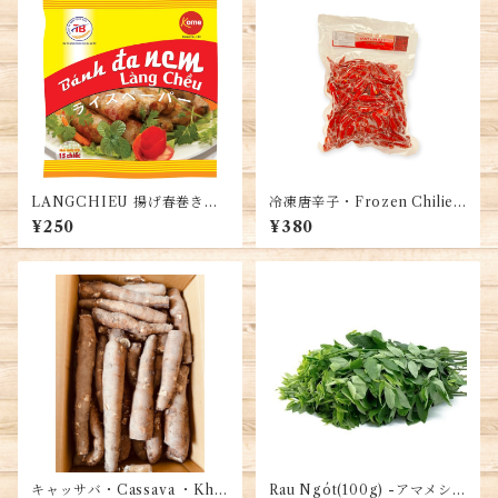
LANGCHIEU 揚げ春巻き用
冷凍唐辛子・Frozen Chilie
ライスペーパー（水塗らな
s・Ớt đông lạnh 250g
¥250
¥380
い）・Bánh Đa Nem Làng C
hiều
キャッサバ・Cassava ・Kho
Rau Ngót(100g) -アマメシバ