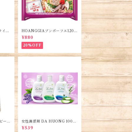
ライス
HOANGGIAブンボーフエ120g
e Ric
(5袋)・Bún Bò Huế
¥880
20%OFF
のビーフ
女性清潔剤 DA HUONG 100ml
hở B
1本・Women's Cleanser・Du
¥539
ng dịch vệ sinh phụ nữ