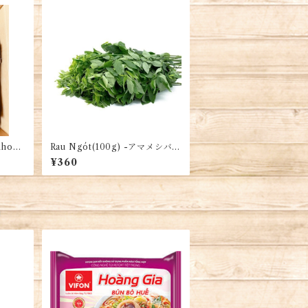
hoai
Rau Ngót(100g) -アマメシバ -
Moringa
¥360
品