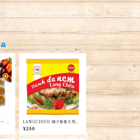
商品
ー 業
LANGCHIEU 揚げ春巻き用ラ
m Su
イスペーパー（水塗らない）・B
¥250
ánh Đa Nem Làng Chiều