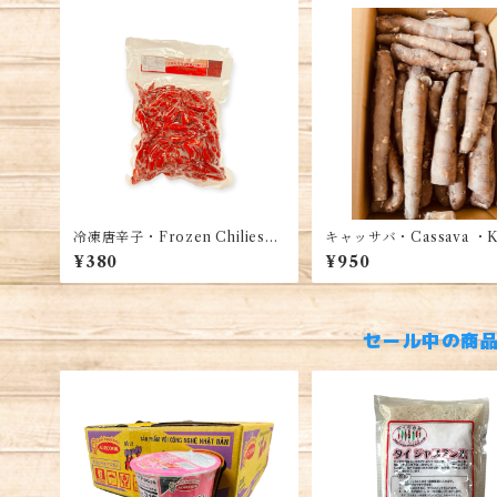
冷凍唐辛子・Frozen Chilies・
キャッサバ・Cassava ・K
Ớt đông lạnh 250g
mi (1kg)
¥380
¥950
セール中の商