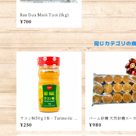
Rau Dưa Muối Tươi (1kg)
¥700
同じカテゴリの
ウコン粉50g 1本・Turmeric P
パーム砂糖 天然砂糖スーガ
owder・Bột Nghệ
務用 500g入るパック Pal
¥250
¥980
gar, Đường Thốt Nốt