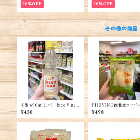
20%OFF
20%OFF
その他の商品
米酢 490ml (1本)・Rice Vineg
PHUVINH西北産ヌア竹
ar・Giấm Gạo
袋・Northwest Nu’a B
¥450
¥498
Shoots・Măng Nứa Tây
Phú Vinh