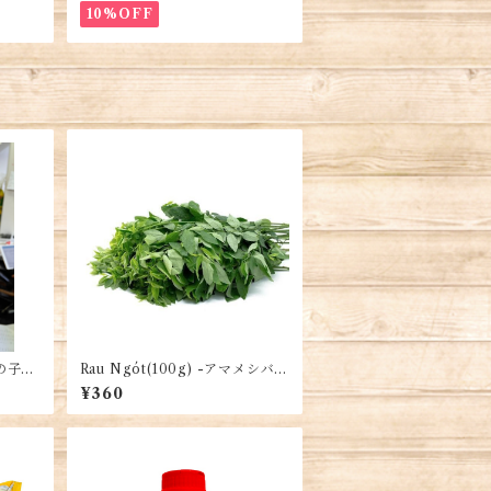
10%OFF
の子1
Rau Ngót(100g) -アマメシバ -
amboo
Moringa
¥360
 Bắc