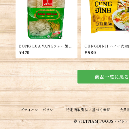
BONG LUA VANGフォー麺 40
CUNGDINH ハノイ式
0g/袋 約4人前・Dried Rice N
ー 5袋・Phở gà Hà Nội 5
¥470
¥580
oodle・Banh Pho kho
商品一覧に戻る
プライバシーポリシー
特定商取引法に基づく表記
会員
© VIETNAM FOODS - ベ