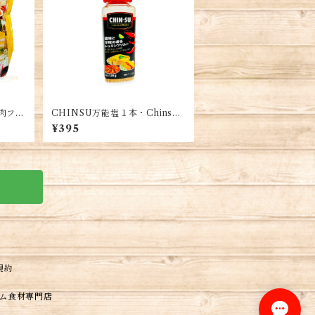
鶏肉フォ
CHINSU万能塩１本・Chinsu
 Gói
Salt・Muối Chinsu
¥395
規約
トナム食材専門店