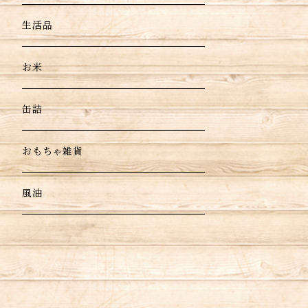
生活品
お米
缶詰
おもちゃ雑貨
風油