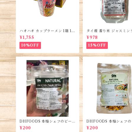
ハオハオ カップラーメン 1箱 12
タイ産 香り米 ジャスミン
個入り・Hao Hao Instant No
450g (2袋)・Thai Jasmin
¥1,755
¥978
odles・Mì Hảo Hảo cốc
e・Gao Thai
10%OFF
15%OFF
DHFOODS 本格シェフのビーフ
DHFOODS 本格シェフ
フォーのセット・Gia Vị Phở B
フォーのセット・Gia Vị P
¥200
¥200
ò Sài Gòn
ò Hà Nội