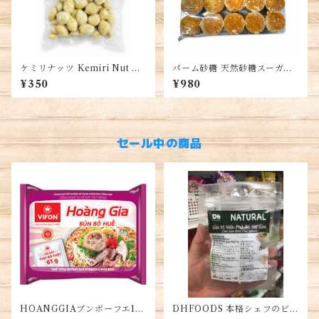
ケミリナッツ Kemiri Nut キ
パーム砂糖 天然砂糖スーガー
ャンドルナッツ Candlenut 10
業務用 500g入るパック Palm
¥350
¥980
0g インドネシア産 本場アジ
Sugar, Đường Thốt Nốt
ア料理用 スパイス 調味料 食材
セール中の商品
HOANGGIAブンボーフエ12
DHFOODS 本格シェフのビー