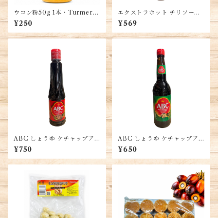
ウコン粉50g 1本・Turmeric
エクストラホット チリソー
Powder・Bột Nghệ
ス、インドネシア産 395ml、
¥250
¥569
EXTRA HOT CHILI SAUC
E, SAMBAL EXTRA PEDAS
ABC しょうゆ ケチャップア
ABC しょうゆ ケチャップア
シン 醬油、品質大豆使用、風
シン 醬油、品質大豆使用、風
¥750
¥650
味豊かな調味料、インドネシ
味豊かな調味料、インドネシ
ア産、SOY SAUCE KECAP
ア産、SOY SAUCE KECAP
ASIN 甘味
ASIN