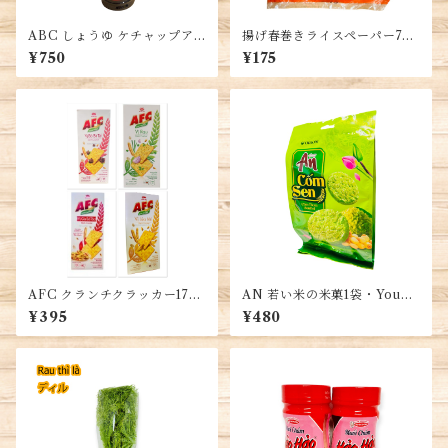
ABC しょうゆ ケチャップア
揚げ春巻きライスペーパー75g
シン 醬油、品質大豆使用、風
1袋
¥750
¥175
味豊かな調味料、インドネシ
ア産、SOY SAUCE KECAP
ASIN 甘味
AFC クランチクラッカー172
AN 若い米の米菓1袋・Young
G(8袋入り)・AFC Bánh Cra
Rice Rice Sweets・Bánh gạ
¥395
¥480
cker 172G (8 gói nhỏ)
o An cốm sen