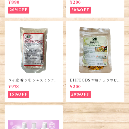
0g (5袋)・Bún Bò Huế
フフォーのセット・Gia Vị Ph
¥880
¥200
ở Bò Sài Gòn
20%OFF
20%OFF
タイ産 香り米 ジャスミンライ
DHFOODS 本格シェフのビー
ス450g (2袋)・Thai Jasmine
フフォーのセット・Gia Vị Ph
¥978
¥200
Rice・Gao Thai
ở Bò Hà Nội
15%OFF
20%OFF