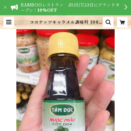
BAMBOOレストラン 2025/7/23日にグランドオ
ープン！
10%OFF
ココナッツキャラメル調味料 100g
(1本)・Coconut Caramel Sauc
e・Nước màu dừa | VIETNAM
FOODS - ベトナム食材専門店