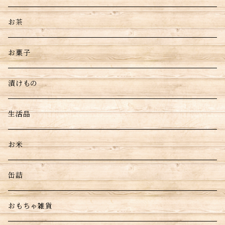
お茶
お菓子
漬けもの
生活品
お米
缶詰
おもちゃ雑貨