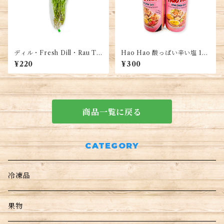
ディル・Fresh Dill・Rau Thì
Hao Hao 酸っぱい辛い塩 1
Là (50g)
本- Muoi Hảo Hảo(120g)
¥220
¥300
商品一覧に戻る
CATEGORY
冷凍品
果物