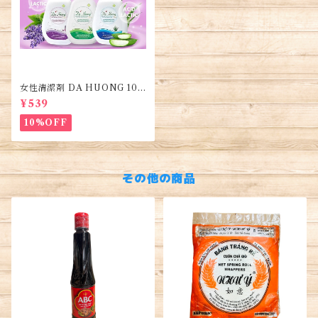
女性清潔剤 DA HUONG 100
ml 1本・Women's Cleanse
¥539
r・Dung dịch vệ sinh phụ n
ữ
10%OFF
その他の商品