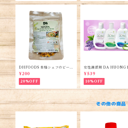
DHFOODS 本格シェフのビーフ
女性清潔剤 DA HUONG 1
フォーのセット・Gia Vị Phở B
1本・Women's Cleanse
¥200
¥539
ò Hà Nội
ng dịch vệ sinh phụ nữ
20%OFF
10%OFF
その他の商品