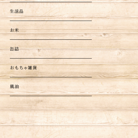
生活品
お米
缶詰
おもちゃ雑貨
風油