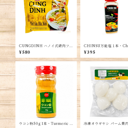
CUNGDINH ハノイ式鶏肉フォ
CHINSU万能塩１本・Chi
ー 5袋・Phở gà Hà Nội 5 Gói
Salt・Muối Chinsu
¥580
¥395
ウコン粉50g 1本・Turmeric P
冷凍オウギヤシ パーム果肉 
owder・Bột Nghệ
g ベトナム産 冷凍フルーツ