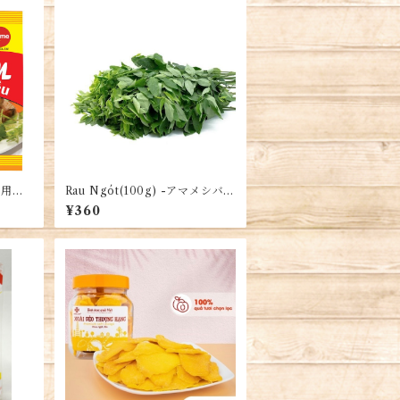
き用ラ
Rau Ngót(100g) -アマメシバ -
）・B
Moringa
¥360
u