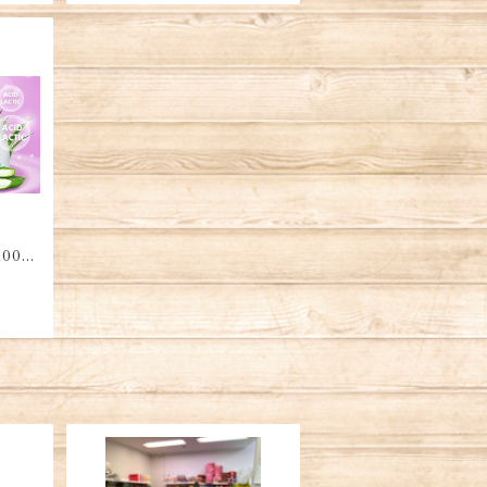
00ml
r・Du