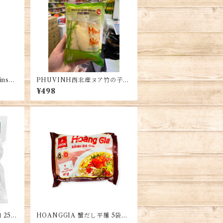
nsu
PHUVINH西北産ヌア竹の子1
袋・Northwest Nu’a Bamboo
¥498
Shoots・Măng Nứa Tây Bắc
Phú Vinh
250
HOANGGIA 蟹だし平麺 5袋・
 チェ
Royal Crab Rice Noodles・B