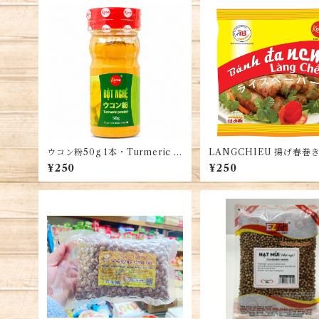
ウコン粉50g 1本・Turmeric P
LANGCHIEU 揚げ春巻
owder・Bột Nghệ
イスペーパー（水塗らない
¥250
¥250
ánh Đa Nem Làng Chiề