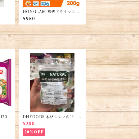
HONGLAM 高級ドライマンゴ
ー 200G もちもち実感・HỒNG
¥950
LAM Xoài Dẻo Thượng Hạng
200G
品
120g
DHFOODS 本格シェフのビーフ
フォーのセット・Gia Vị Phở B
¥200
ò Sài Gòn
20%OFF