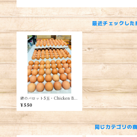
最近チェックした
鶏のバロット5玉・Chicken Ball
ot・Trứng gà lộn
¥550
同じカテゴリの