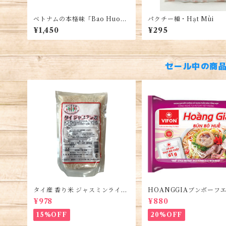
ベトナムの本格味「Bao Huong
パクチー種・Hạt Mùi
ブランド」五香粉で炒ったピー
¥1,450
¥295
ナッツ 500G/1袋・Lạc Rang
Húng Lìu Hiệu 「Bảo Hươn
g」 Túi 500G
セール中の商
タイ産 香り米 ジャスミンライス
HOANGGIAブンボーフエ
450g (2袋)・Thai Jasmine Ric
(5袋)・Bún Bò Huế
¥978
¥880
e・Gao Thai
15%OFF
20%OFF