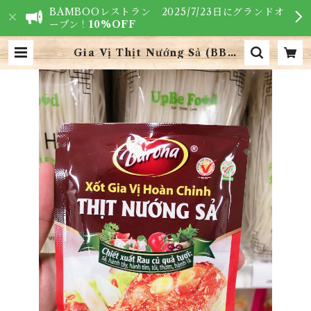
BAMBOOレストラン 2025/7/23日にグランドオ
ープン！
10%OFF
Gia Vị Thịt Nướng Sả (BBQ
レモングラスソース) | VIETNAM
FOODS - ベトナム食材専門店