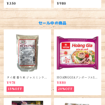
ャンドルナッツ Candlenut 10
業務用 500g入るパック Palm
¥350
¥980
0g インドネシア産 本場アジ
Sugar, Đường Thốt Nốt
ア料理用 スパイス 調味料 食材
セール中の商品
タイ産 香り米 ジャスミンライ
HOANGGIAブンボーフエ12
ス450g (2袋)・Thai Jasmine
0g (5袋)・Bún Bò Huế
¥978
¥880
Rice・Gao Thai
15%OFF
20%OFF