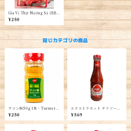
Gia Vị Thịt Nướng Sả (BBQ
レモングラスソース)
¥250
同じカテゴリの商品
ウコン粉50g 1本・Turmeric
エクストラホット チリソー
Powder・Bột Nghệ
ス、インドネシア産 395ml、
¥250
¥569
EXTRA HOT CHILI SAUC
E, SAMBAL EXTRA PEDAS