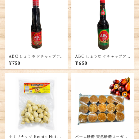
ABC しょうゆ ケチャップア
ABC しょうゆ ケチャップア
シン 醬油、品質大豆使用、風
シン 醬油、品質大豆使用、風
¥750
¥650
味豊かな調味料、インドネシ
味豊かな調味料、インドネシ
ア産、SOY SAUCE KECAP
ア産、SOY SAUCE KECAP
ASIN 甘味
ASIN
ケミリナッツ Kemiri Nut キ
パーム砂糖 天然砂糖スーガー