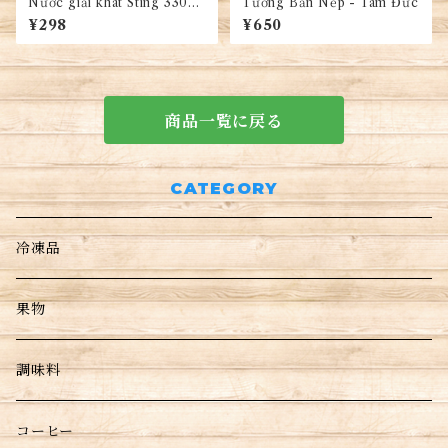
Nước giải khát Sting 330ml
Tương Bần Nếp - Tâm Đức
1本・ステイング エネルギード
¥298
¥650
リンク 300ml
商品一覧に戻る
CATEGORY
冷凍品
果物
調味料
コーヒー