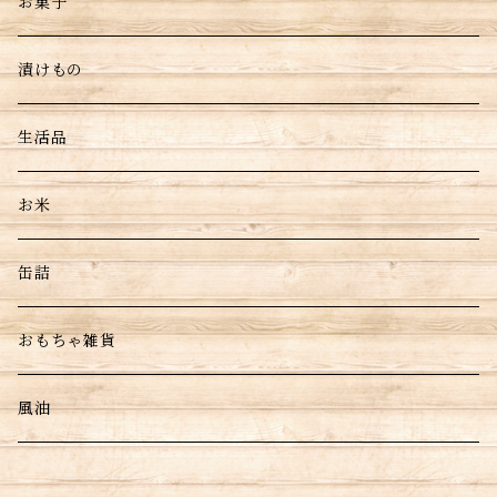
お菓子
漬けもの
生活品
お米
缶詰
おもちゃ雑貨
風油