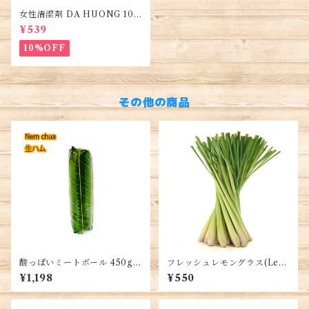
女性清潔剤 DA HUONG 100
ml 1本・Women's Cleanse
¥539
r・Dung dịch vệ sinh phụ n
ữ
10%OFF
その他の商品
酸っぱいミートボール 450g 1
フレッシュレモングラス(Lem
本・ Sour meatball・Nem C
on grass)・Sả Tươi 500g
¥1,198
¥550
hua