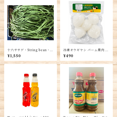
十六ササゲ・String bean・ Đ
冷凍オウギヤシ パーム果肉 25
ỗ dài 1kg
0g ベトナム産 冷凍フルーツ
¥1,550
¥490
チェー デザート トッピング用