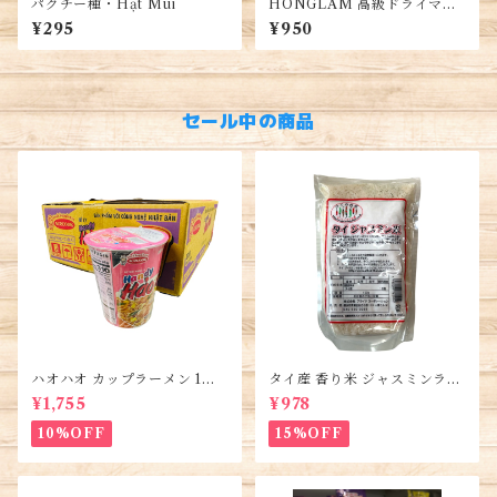
パクチー種・Hạt Mùi
HONGLAM 高級ドライマン
ゴー 200G もちもち実感・H
¥295
¥950
ỒNG LAM Xoài Dẻo Thượn
g Hạng 200G
セール中の商品
ハオハオ カップラーメン 1箱 1
タイ産 香り米 ジャスミンライ
2個入り・Hao Hao Instant
ス450g (2袋)・Thai Jasmine
¥1,755
¥978
Noodles・Mì Hảo Hảo cốc
Rice・Gao Thai
10%OFF
15%OFF