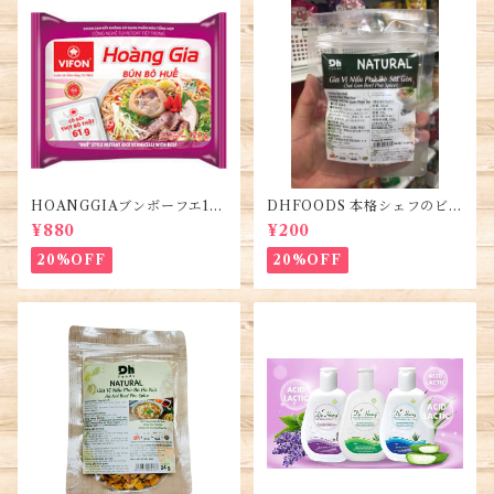
HOANGGIAブンボーフエ12
DHFOODS 本格シェフのビー
0g (5袋)・Bún Bò Huế
フフォーのセット・Gia Vị Ph
¥880
¥200
ở Bò Sài Gòn
20%OFF
20%OFF