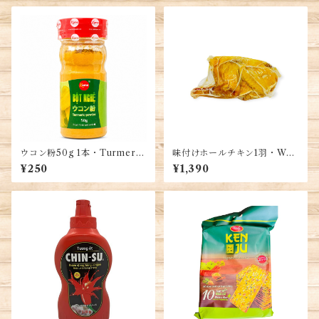
ウコン粉50g 1本・Turmeric
味付けホールチキン1羽・Who
Powder・Bột Nghệ
le salted chicken・Gà Ủ Mu
¥250
¥1,390
ối