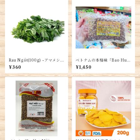
Rau Ngót(100g) -アマメシバ
ベトナムの本格味「Bao Huo
- Moringa
ng ブランド」五香粉で炒った
¥360
¥1,450
ピーナッツ 500G/1袋・Lạc
Rang Húng Lìu Hiệu 「Bảo
Hương」 Túi 500G