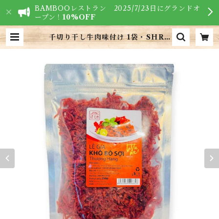
BAMBOOレストラン 2025/7/23日にグランドオ
ープン！
10%OFF
千切り干し牛肉味付け 1袋・SHRE
DDED DRIED BEAF MEAT
WITH FLAVOR・Khô bò sợi
(200g) | VIETNAM FOODS -
ベトナム食材専門店