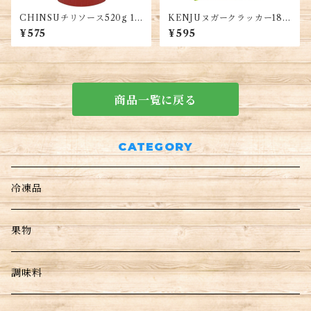
CHINSUチリソース520g 1
KENJUヌガークラッカー186
本・Chinsu Chili Sauce 520
g・Bánh Kem Cracker KE
¥575
¥595
g・Tương ớt Chinsu 520g
NJU
商品一覧に戻る
CATEGORY
冷凍品
果物
調味料