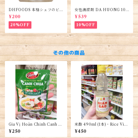
DHFOODS 本格シェフのビー
女性清潔剤 DA HUONG 100
フフォーのセット・Gia Vị Ph
ml 1本・Women's Cleanse
¥200
¥539
ở Bò Hà Nội
r・Dung dịch vệ sinh phụ n
ữ
20%OFF
10%OFF
その他の商品
Gia Vị Hoàn Chỉnh Canh C
米酢 490ml (1本)・Rice Vine
hua (ベトナム風スープ)
gar・Giấm Gạo
¥250
¥450