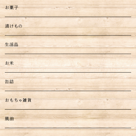
お菓子
漬けもの
生活品
お米
缶詰
おもちゃ雑貨
風油