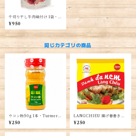
千切り干し牛肉味付け 1袋・S
HREDDED DRIED BEAF M
¥950
EAT WITH FLAVOR・Khô
bò sợi (200g)
同じカテゴリの商品
ウコン粉50g 1本・Turmeric
LANGCHIEU 揚げ春巻き用
Powder・Bột Nghệ
ライスペーパー（水塗らな
¥250
¥250
い）・Bánh Đa Nem Làng C
hiều