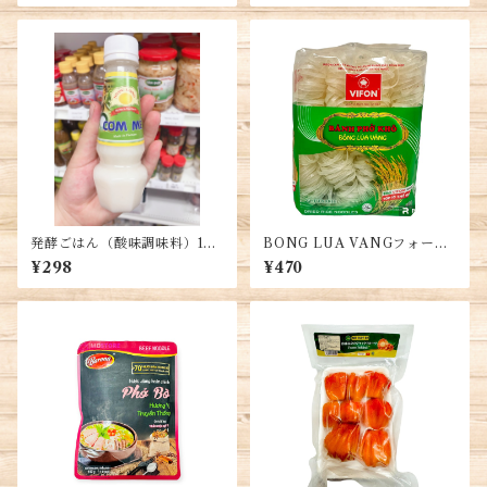
発酵ごはん（酸味調味料）160
BONG LUA VANGフォー麺
g (1本)・Fermented Cooke
400g/袋 約4人前・Dried Ric
¥298
¥470
d Rice・Cơm mẻ
e Noodle・Banh Pho kho