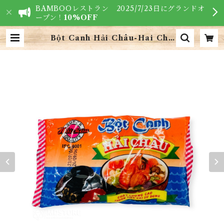
BAMBOOレストラン 2025/7/23日にグランドオ
ープン！
10%OFF
Bột Canh Hải Châu-Hai Cha
u 調味塩-Soup Powder(190g) |
VIETNAM FOODS - ベトナム食
材専門店