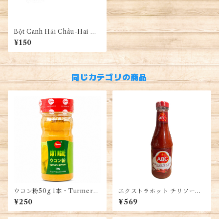
Bột Canh Hải Châu-Hai Ch
au 調味塩-Soup Powder(19
¥150
0g)
同じカテゴリの商品
ウコン粉50g 1本・Turmeric
エクストラホット チリソー
Powder・Bột Nghệ
ス、インドネシア産 395ml、
¥250
¥569
EXTRA HOT CHILI SAUC
E, SAMBAL EXTRA PEDAS