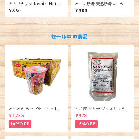
ケミリナッツ Kemiri Nut キ
パーム砂糖 天然砂糖スーガー
ャンドルナッツ Candlenut 10
業務用 500g入るパック Palm
¥350
¥980
0g インドネシア産 本場アジ
Sugar, Đường Thốt Nốt
ア料理用 スパイス 調味料 食材
セール中の商品
ハオハオ カップラーメン 1箱 1
タイ産 香り米 ジャスミンライ
2個入り・Hao Hao Instant
ス450g (2袋)・Thai Jasmine
¥1,755
¥978
Noodles・Mì Hảo Hảo cốc
Rice・Gao Thai
10%OFF
15%OFF