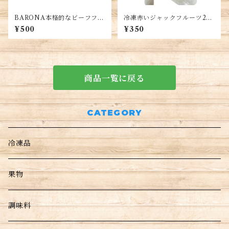
BARONA本格的なビーフフォ
冷凍赤いジャックフルーツ250
ーの素150g 4~5人前用・Bee
g/pack・Red Jackfruit・Mít
¥500
¥350
f Pho Base・Gia Vị Phở Bò
nghệ
Barona
商品一覧に戻る
CATEGORY
冷凍品
果物
調味料