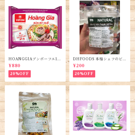
HOANGGIAブンボーフエ12
DHFOODS 本格シェフのビー
0g (5袋)・Bún Bò Huế
フフォーのセット・Gia Vị Ph
¥880
¥200
ở Bò Sài Gòn
20%OFF
20%OFF