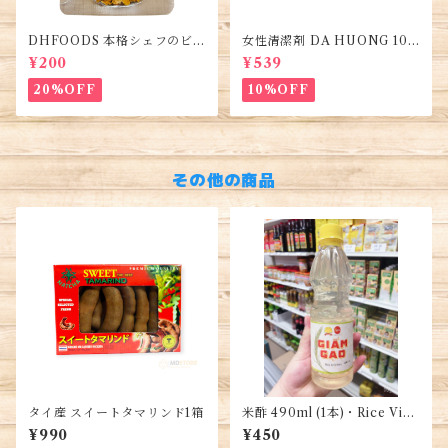
DHFOODS 本格シェフのビー
女性清潔剤 DA HUONG 100
フフォーのセット・Gia Vị Ph
ml 1本・Women's Cleanse
¥200
¥539
ở Bò Hà Nội
r・Dung dịch vệ sinh phụ n
ữ
20%OFF
10%OFF
その他の商品
タイ産 スイートタマリンド1箱
米酢 490ml (1本)・Rice Vine
gar・Giấm Gạo
¥990
¥450