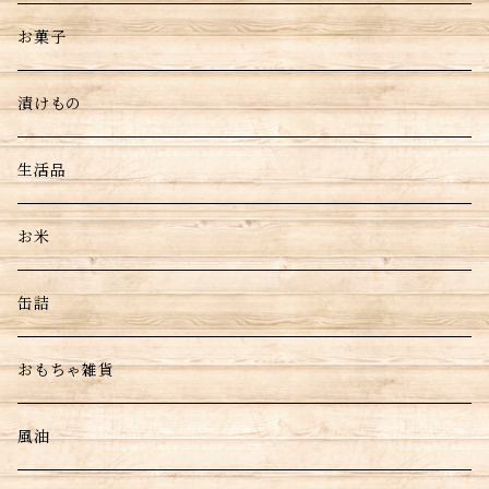
お菓子
漬けもの
生活品
お米
缶詰
おもちゃ雑貨
風油