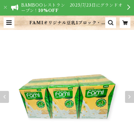
BAMBOOレストラン 2025/7/23日にグランドオ
ープン！
10%OFF
FAMIオリジナル豆乳1ブロック・F
AMI Original Soy Milk・Fam
i Nguyên Chất | VIETNAM F
OODS - ベトナム食材専門店