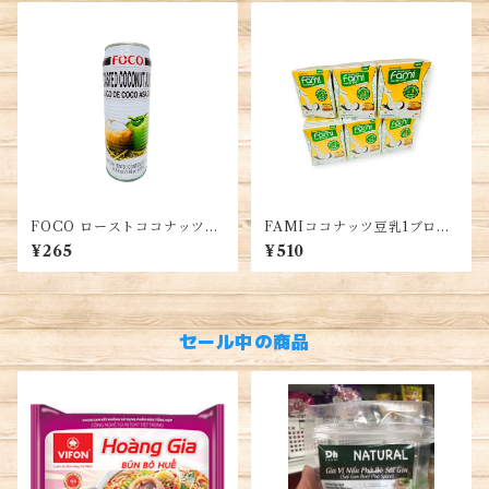
FOCO ローストココナッツワ
FAMIココナッツ豆乳1ブロッ
ォーター 520ml 1缶
ク・FAMI Coconut Flavour
¥265
¥510
Soy Milk・Fami Sữa Dừa
セール中の商品