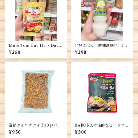
Muoi Tom Duc Hai・Duc
発酵ごはん（酸味調味料）160
Hai 辛塩100g
g (1本)・Fermented Cooke
¥250
¥298
d Rice・Cơm mẻ
蚕蛹カイコサナギ 500g/パッ
BARONA本格的なビーフフォ
ク・Silkworm pupae・Nhộn
ーの素150g 4~5人前用・Bee
¥950
¥500
g tằm
f Pho Base・Gia Vị Phở Bò