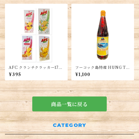
Barona
AFC クランチクラッカー172
フーコック島特産 HUNG TH
G(8袋入り)・AFC Bánh Cra
ANH 魚醤 ナンプラー650ml
¥395
¥1,100
cker 172G (8 gói nhỏ)
1本
商品一覧に戻る
CATEGORY