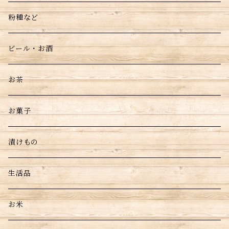
粉種など
ビール・お酒
お茶
お菓子
漬けもの
生活品
お米