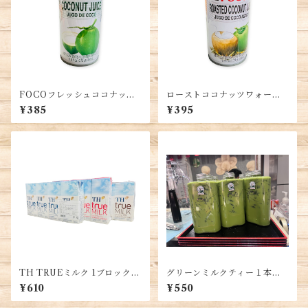
FOCOフレッシュココナッツ
ローストココナッツワォータ
ワォーター 350ml 2缶
ー 350ml 2缶
¥385
¥395
TH TRUEミルク 1ブロック(4
グリーンミルクティー１本・T
箱) ベトナムの人気ブランド・
hai Green Milk Tea・Tra Su
¥610
¥550
TH TRUE Milk・Sữa tiệt tr
a Thai Xanh 1 chai
ùng TH TRUE