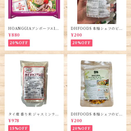
HOANGGIAブンボーフエ12
DHFOODS 本格シェフのビー
0g (5袋)・Bún Bò Huế
フフォーのセット・Gia Vị Ph
¥880
¥200
ở Bò Sài Gòn
20%OFF
20%OFF
タイ産 香り米 ジャスミンライ
DHFOODS 本格シェフのビー
ス450g (2袋)・Thai Jasmine
フフォーのセット・Gia Vị Ph
¥978
¥200
Rice・Gao Thai
ở Bò Hà Nội
15%OFF
20%OFF