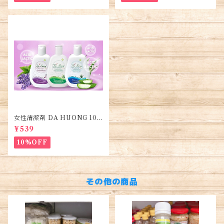
女性清潔剤 DA HUONG 100
ml 1本・Women's Cleanse
¥539
r・Dung dịch vệ sinh phụ n
ữ
10%OFF
その他の商品