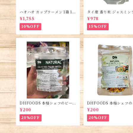
ハオハオ カップラーメン 1箱 12
タイ産 香り米 ジャスミン
個入り・Hao Hao Instant No
450g (2袋)・Thai Jasmin
¥1,755
¥978
odles・Mì Hảo Hảo cốc
e・Gao Thai
10%OFF
15%OFF
DHFOODS 本格シェフのビーフ
DHFOODS 本格シェフ
フォーのセット・Gia Vị Phở B
フォーのセット・Gia Vị P
¥200
¥200
ò Sài Gòn
ò Hà Nội
20%OFF
20%OFF