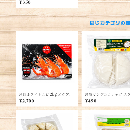
c・Nghe dong lanh 250g
¥350
同じカテゴリの
冷凍ホワイトエビ 2kg エクアド
冷凍ヤングココナッツ ス
ル産 バナメイエビ 殻付き White
500g ベトナム産 若いコ
¥2,700
¥490
Shrimp
ツ果肉 Young Coconut