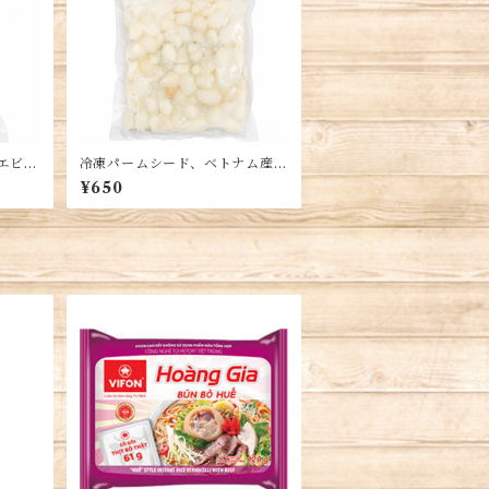
イエビ
冷凍パームシード、ベトナム産、
、ベ
500g、冷凍フルーツ、Palm Se
¥650
smal
ed, Hạt Đác
品