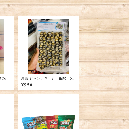
Đức
冷凍 ジャンボタニシ（田螺）50
0g (1袋)・Apple Snail・Ốc Bư
¥950
ơu