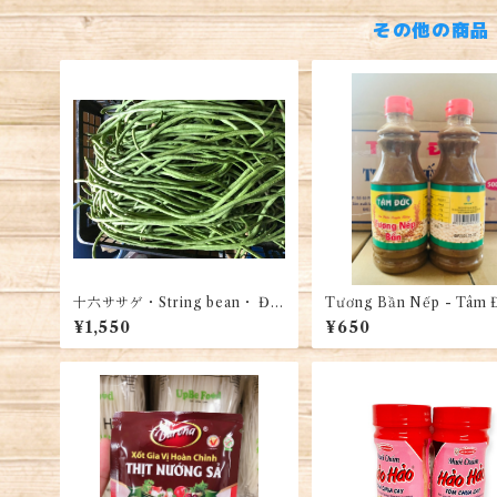
その他の商品
十六ササゲ・String bean・ Đỗ
Tương Bần Nếp - Tâm 
dài 1kg
¥1,550
¥650