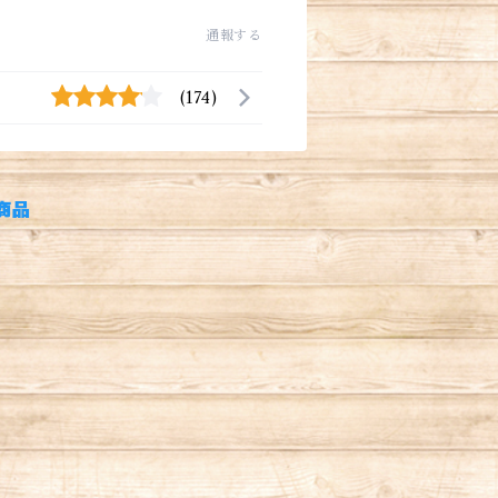
通報する
(174)
商品