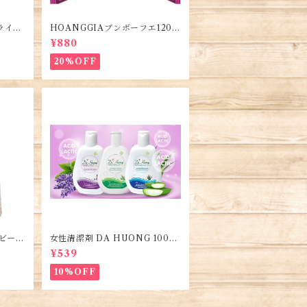
ライス
HOANGGIAブンボーフエ120g
e Ric
(5袋)・Bún Bò Huế
¥880
20%OFF
のビーフ
女性清潔剤 DA HUONG 100ml
hở B
1本・Women's Cleanser・Du
¥539
ng dịch vệ sinh phụ nữ
10%OFF