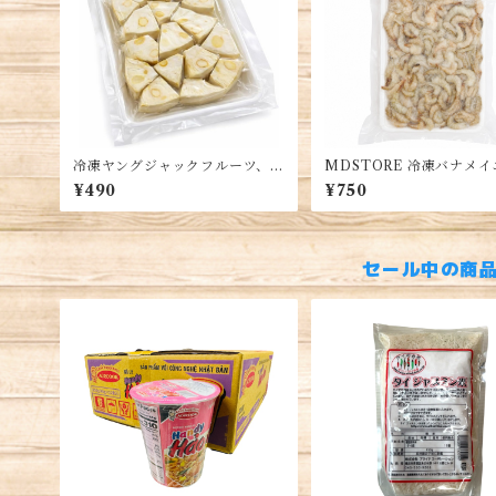
冷凍ヤングジャックフルーツ、ベ
MDSTORE 冷凍バナメ
トナム産、カット済み、真空パ
頭なし、殻付き、中型エビ
¥490
¥750
ック、料理用、約500g、Youn
トナム産、冷凍シーフード, 
g Jackfruit, Mit Non
l shrimp, tép bạc
セール中の商