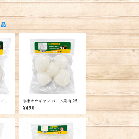
商品
ライス
冷凍オウギヤシ パーム果肉 250
コナッ
g ベトナム産 冷凍フルーツ チェ
¥490
ー デザート トッピング用