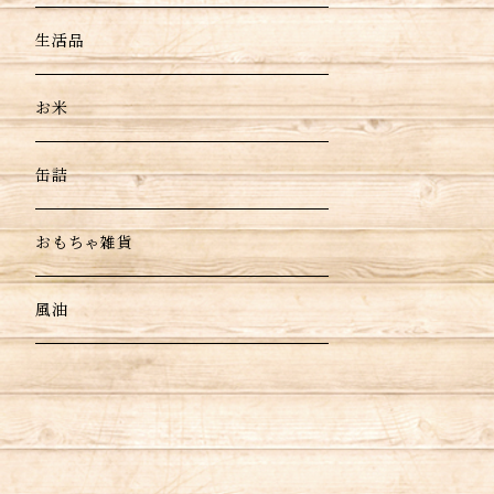
生活品
お米
缶詰
おもちゃ雑貨
風油