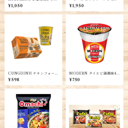
ば、炒め麺 インドネシア産 10
2個入り・Hao Hao Instant
¥1,050
¥1,950
袋
Noodles・Mì Hảo Hảo cốc
CUNGDINH チキンフォー4
MODERN タイエビ鍋風味4
カップ・Phở Gà Cung Đình
個入り・Tomyum Noodle
¥598
¥750
4 Cốc
s・MODERN Lẩu Thái Tôm
4hộp