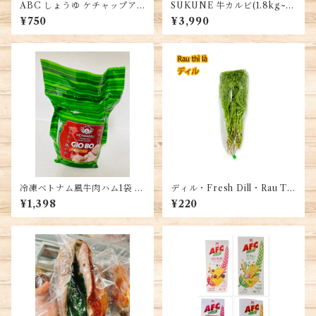
ABC しょうゆ ケチャップア
SUKUNE 牛カルビ(1.8kg~2.
シン 醬油、品質大豆使用、風
0kg/1袋)・Dải Sườn Bò
¥750
¥3,990
味豊かな調味料、インドネシ
ア産、SOY SAUCE KECAP
ASIN 甘味
冷凍ベトナム風牛肉ハム1袋 5
ディル・Fresh Dill・Rau Thì
00g・Vietnamese Beef Ha
Là (50g)
¥1,398
¥220
m・Giò Bò