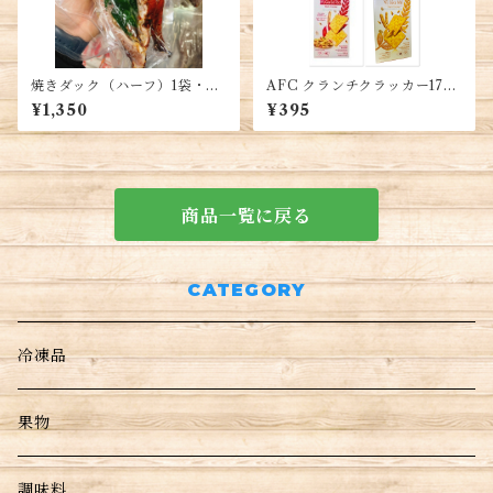
焼きダック（ハーフ）1袋・Ro
AFC クランチクラッカー172
ast Duck (Half)・Vịt Quay
G(8袋入り)・AFC Bánh Cra
¥1,350
¥395
Nửa Con
cker 172G (8 gói nhỏ)
商品一覧に戻る
CATEGORY
冷凍品
果物
調味料