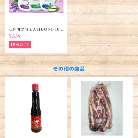
女性清潔剤 DA HUONG 100
ml 1本・Women's Cleanse
¥539
r・Dung dịch vệ sinh phụ n
ữ
10%OFF
その他の商品