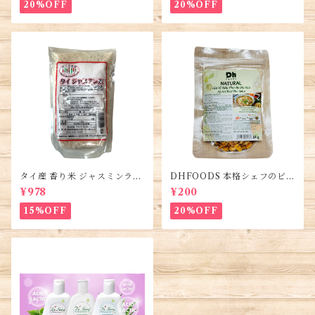
20%OFF
20%OFF
タイ産 香り米 ジャスミンライ
DHFOODS 本格シェフのビー
ス450g (2袋)・Thai Jasmine
フフォーのセット・Gia Vị Ph
¥978
¥200
Rice・Gao Thai
ở Bò Hà Nội
15%OFF
20%OFF