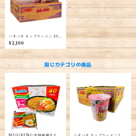
ハオハオ カップラーメン 30袋
(1箱)・Hao Hao Instant No
¥2,100
odles・Mì Hảo Hảo
同じカテゴリの商品
MIGORENG 本格味焼きそ
ハオハオ カップラーメン 1箱 1