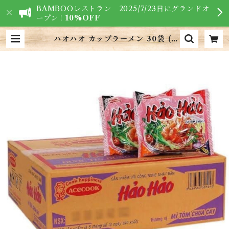
BAMBOOレストラン 2025/7/23日にグランドオ
ープン！
10%OFF
ハオハオ カップラーメン 30袋 (1
箱)・Hao Hao Instant Noodle
s・Mì Hảo Hảo | VIETNAM F
OODS - ベトナム食材専門店