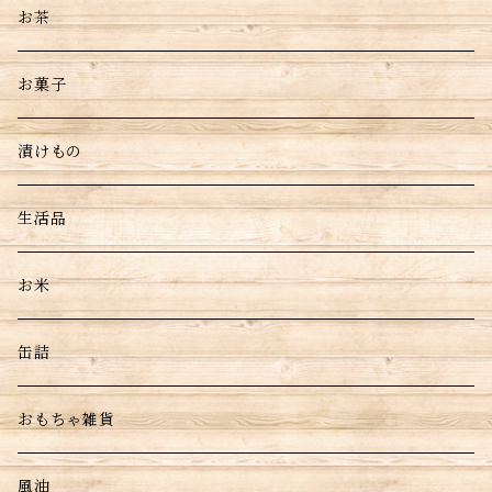
お茶
お菓子
漬けもの
生活品
お米
缶詰
おもちゃ雑貨
風油