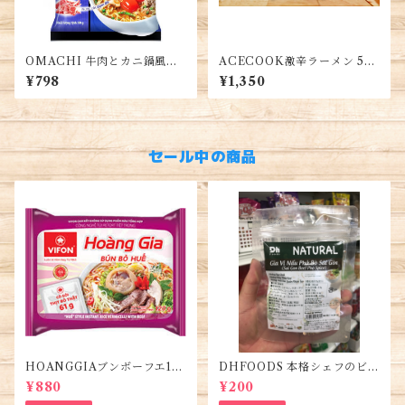
OMACHI 牛肉とカニ鍋風味5
ACECOOK激辛ラーメン 5
袋入り・ OMACHI Lẩu Bắp
袋・Mì Siukay Acecook 5g
¥798
¥1,350
Bò Riêu Cua 5gói
ói
セール中の商品
HOANGGIAブンボーフエ12
DHFOODS 本格シェフのビー
0g (5袋)・Bún Bò Huế
フフォーのセット・Gia Vị Ph
¥880
¥200
ở Bò Sài Gòn